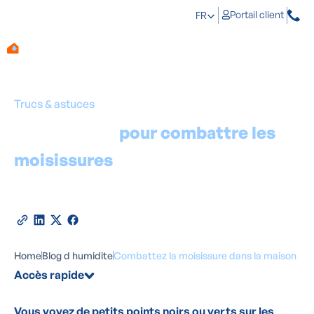
Portail client
FR
Trucs & astuces
Les 5 étapes
pour combattre les
moisissures
dans la maison
Par
Marino Haeck
-
Expert en traitement de l'humidité
30
juin
2026
•
6
minutes de lecture
Partager cet article
Home
Blog d humidite
Combattez la moisissure dans la maison
Accès rapide
Vous voyez de petits points noirs ou verts sur les