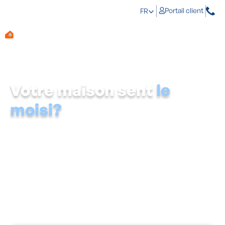
Portail client
FR
Votre maison sent
le
moisi?
Voici comment redonner de la fraîcheur à votre
intérieur.
Si vous êtes accueilli(e) par une odeur désagréable de
moisi lorsque vous rentrez chez vous le soir, c’est qu’il y
a un problème. Une odeur de moisi indique un taux
d’humidité trop élevé dans la maison. Si vous ne faites
rien, les moisissures et les bactéries se propageront
très rapidement. Aqua Protect identifie la cause et
traite l’humidité à la source. Votre habitation respirera
ainsi à nouveau la fraîcheur.