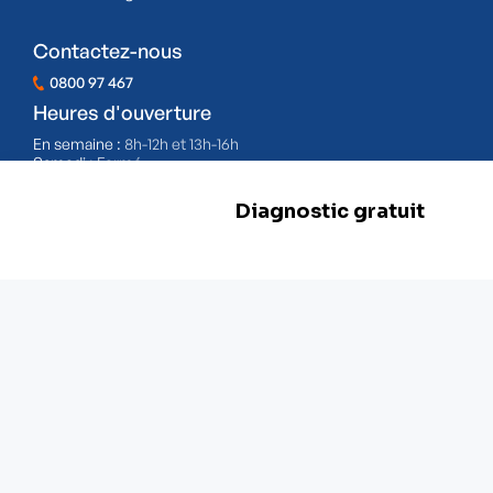
Contactez-nous
0800 97 467
Heures d'ouverture
En semaine :
8h-12h et 13h-16h
Samedi :
Fermé
Dimanche :
Fermé
BE 0478.977.882
Nos filiales
Herstal
Rue d'Abhooz 31,
4040 Herstal
+32 800 97 467
Zwevegem
Esserstraat 3,
8550 Zwevegem
+ 32 800 97 467
Malines
Schaliënhoevedreef 20T,
2800 Malines
+ 32 15 41 18 10