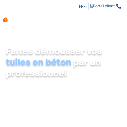
Portail client
FR
Faites démousser vos
tuiles en béton
par un
professionnel
Au fil des ans, vos tuiles en béton n’échappent
malheureusement pas aux problèmes tels que les
algues et la mousse. Cela ne gâche pas seulement
l’apparence de votre maison, mais a aussi des effets
néfastes sur la construction de votre toiture. C’est
pourquoi il est important de faire démousser votre toit à
temps par un professionnel comme Aqua Protect.