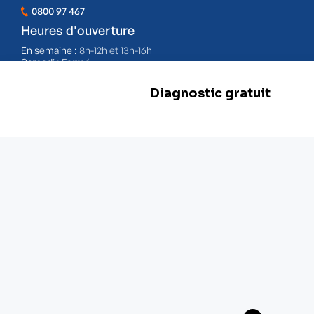
0800 97 467
Heures d'ouverture
En semaine :
8h-12h et 13h-16h
Samedi :
Fermé
Dimanche :
Fermé
BE 0478.977.882
Nos filiales
Herstal
Rue d'Abhooz 31,
4040 Herstal
+32 800 97 467
Zwevegem
Esserstraat 3,
8550 Zwevegem
+ 32 800 97 467
Malines
Schaliënhoevedreef 20T,
2800 Malines
+ 32 15 41 18 10
Braine-l'Alleud
Boulevard de France 9,