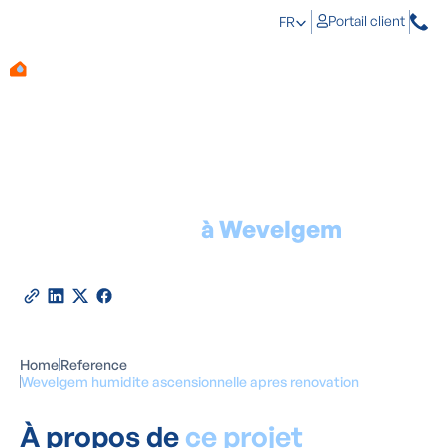
Portail client
FR
Traitement d'humidité
ascensionnelle
à Wevelgem
2025
Partagez cette référence
Home
Reference
Wevelgem humidite ascensionnelle apres renovation
À propos de
ce projet