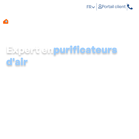
Portail client
FR
Expert en
purificateurs
d'air
Un climat intérieur sain n'est pas un luxe, mais une
nécessité de base.
La température de la maison doit
être agréable et stable, l'air doit être régulièrement
rafraîchi et il ne doit pas y avoir d'accumulation de
substances nocives.
Vous pouvez obtenir un air sain dans la maison en
utilisant un purificateur d'air. Un purificateur d'air
désarme les bactéries et les virus, fait disparaître les
odeurs désagréables et les substances nocives, attrape
les poils des animaux domestiques et élimine de l'air les
particules flottantes, le pollen, la fumée de cigarette et
la poussière.