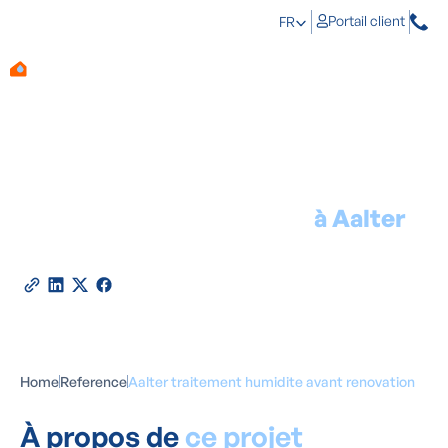
Portail client
FR
Traitement de l'humidité
à Aalter
2026
Partagez cette référence
Home
Reference
Aalter traitement humidite avant renovation
À propos de
ce projet