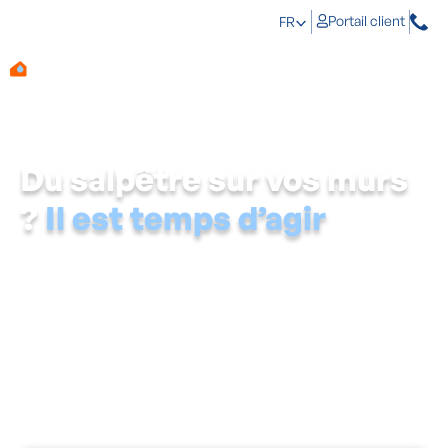
Portail client
FR
Du salpêtre sur vos murs
?
Il est temps d’agir
Vous voyez un voile blanc ou des taches poudreuses sur
vos murs ? Il y a de fortes chances qu’il s’agisse de
salpêtre, un sel minéral qui témoigne de problèmes
d’humidité profondément enfouis dans votre mur.
Sachez que l’humidité nuit à votre logement et à votre
santé. Il est donc important de découvrir au plus vite la
cause de la présence de salpêtre. Ce n’est qu’en traitant
la source de l’humidité que les dépôts de sel
disparaîtront.