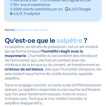
Garantie à vie
Officiellement agréé BCCA
20+ ans d'expérience
5000 clients satisfaits par an
4,3/5 Google
4,5/5 Trustpilot
Home
Salpetre sur vos murs
Qu’est-ce que le
salpêtre
?
Le salpêtre, ou nitrate de potassium, est un sel minéral
qui se forme lorsque
l’humidité réagit avec la
maçonnerie
. L’humidité du sol contient des nitrates et
de l’ammoniac qui, une fois en contact avec les
minéraux de la brique ou du ciment, se transforment en
cristaux de sel blancs
. Dès que l’humidité s’évapore, les
sels restent sous forme de croûte blanche, appelée
salpêtre.
Dans le langage courant, on parle aussi d’efflorescences
salines. Le salpêtre ressemble à une couche inoffensive
que l’on peut facilement essuyer, mais ne vous y
trompez pas. Tant que le mur restera humide, le
salpêtre réapparaîtra.