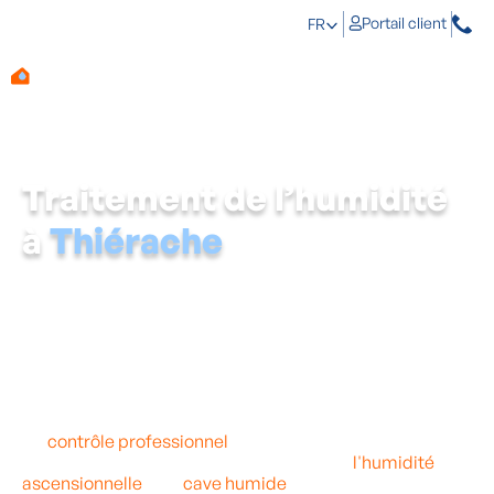
Portail client
FR
Traitement de l’humidité
à
Thiérache
Une personne de
Thiérache
sur huit vit dans une maison
trop humide, ce qui peut avoir des conséquences sur la
valeur de votre maison, le budget et même votre santé.
Les problèmes d'humidité peuvent être plus importants
qu'on ne le pense, il faut donc s'y attaquer le plus
rapidement possible.
Un
contrôle professionnel
de l'humidité dans votre
maison à Thiérache est la solution contre
l'humidité
ascensionnelle
, une
cave humide
ou les moisissures et