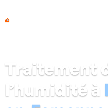
Mur hu
Traitement 
l’humidité à