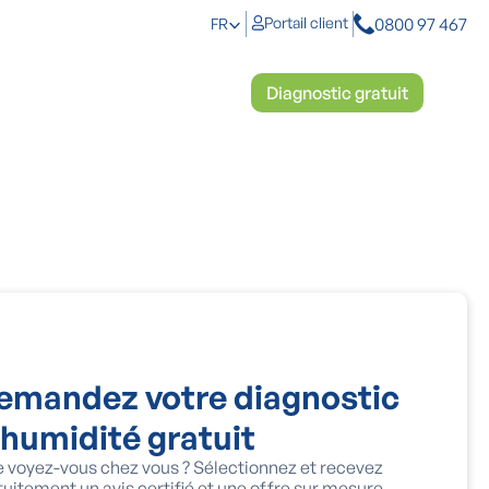
0800 97 467
Portail client
FR
anti-humidité
Démoussage
Diagnostic gratuit
emandez votre diagnostic
'humidité gratuit
 voyez-vous chez vous ? Sélectionnez et recevez
tuitement un avis certifié et une offre sur mesure.