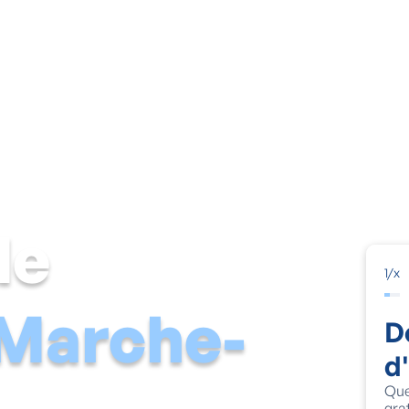
mide
Cave humide
Moisissures & condensation
Solutions 
de
1
/
x
Marche-
D
d
Que
gra