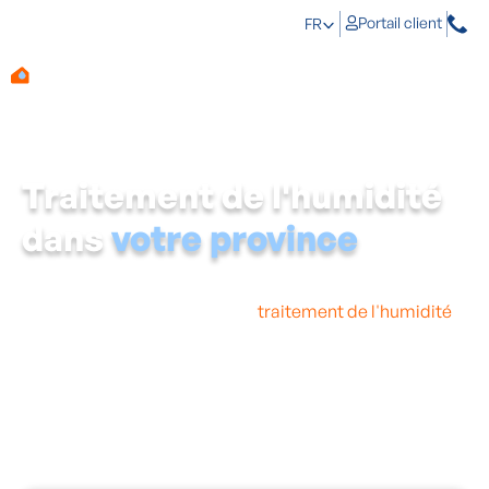
Portail client
FR
Traitement de l'humidité
dans
votre province
Vous cherchez un expert dans votre province ? Aqua
Protect est spécialisé dans le
traitement de l'humidité
près de chez vous. Qu'il s'agisse d'humidité
ascensionnelle, d'une cave humide, de moisissures ou
de condensation : notre équipe expérimentée se
déplace volontiers à votre domicile pour analyser en
profondeur votre problème d'humidité et le résoudre
durablement. Aqua Protect est actif dans toutes les
provinces, y compris dans celle où vous habitez !