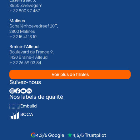
8550 Zwevegem
+ 32 800 97 467
Malines
Schaliënhoevedreef 20T,
2800 Malines
+ 32 15 41 18 10
Braine-l'Alleud
Boulevard de France 9,
1420 Braine-l'Alleud
+ 32 26 69 03 84
Voir plus de filiales
Suivez-nous
Nos labels de qualité
Embuild
BCCA
4,3/5 Google
4,5/5 Trustpilot