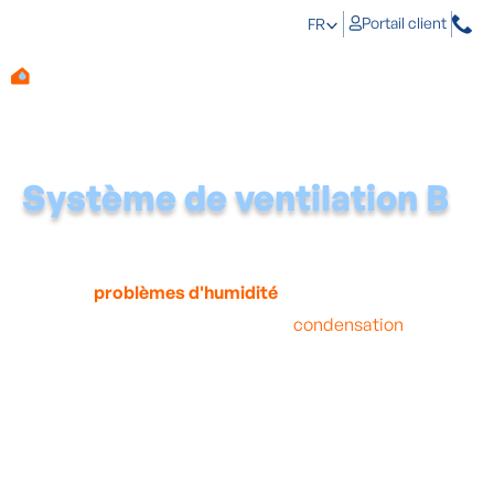
Portail client
FR
Système de ventilation B
Beaucoup de gens ne se soucient pas d'une bonne
ventilation de leur habitation, ce qui laisse le champ
libre aux
problèmes d'humidité
.
En cas de mauvaise ventilation, la
condensation
parvient difficilement à quitter l'habitation et finit par se
déposer sur les murs. C'est non seulement néfaste pour
votre habitation, mais aussi pour votre santé. Une raison
de plus d'opter pour un
système de ventilation B
d'Aqua Protect.