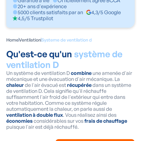
Garantie à vie
Officiellement agréé BCCA
20+ ans d'expérience
5000 clients satisfaits par an
4,3/5 Google
4,5/5 Trustpilot
Home
Ventilation
Systeme de ventilation d
Qu'est-ce qu'un
système de
ventilation D
Un système de ventilation D
combine
une amenée d'air
mécanique et une évacuation d'air mécanique. La
chaleur
de l'air évacué est
récupérée
dans un système
de ventilation D. Cela signifie qu'il réchauffe
suffisamment l'air froid de l'extérieur qui entre dans
votre habitation. Comme ce système régule
automatiquement la chaleur, on parle aussi de
ventilation à double flux
. Vous réalisez ainsi des
économies
considérables sur vos
frais de chauffage
puisque l'air est déjà réchauffé.