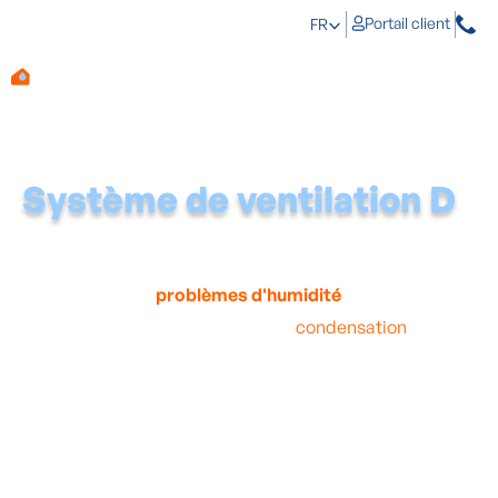
Portail client
FR
Système de ventilation D
De nombreuses personnes ne prêtent pas attention à
une bonne ventilation de leur habitation, ce qui laisse le
champ libre aux
problèmes d'humidité
.
En cas de mauvaise ventilation, la
condensation
peut
difficilement quitter l'habitation et commence à se
déposer sur les murs. Cela est néfaste non seulement
pour votre habitation, mais aussi pour votre santé.
Raison de plus pour opter pour un
système de
ventilation D
d'Aqua Protect.