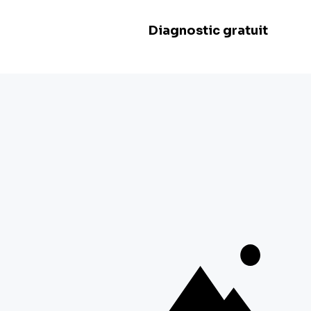
Dimanche :
Fermé
BE 0478.977.882
Nos filiales
Herstal
Rue d'Abhooz 31,
4040 Herstal
+32 800 97 467
Zwevegem
Esserstraat 3,
8550 Zwevegem
+ 32 800 97 467
Malines
Schaliënhoevedreef 20T,
2800 Malines
+ 32 15 41 18 10
Braine-l'Alleud
Boulevard de France 9,
1420 Braine-l'Alleud
+ 32 26 69 03 84
Voir plus de filiales
Suivez-nous