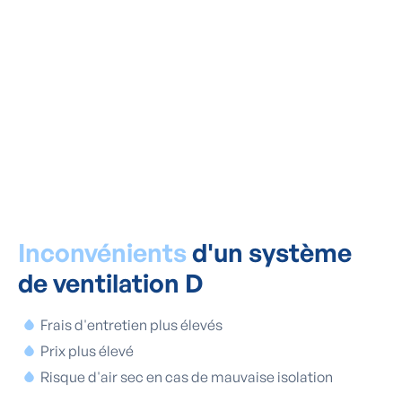
taches sur nos murs ont tout
simplement disparu.
L'installation a en outre été
réalisée avec
professionnalisme »
Famille Laebens - Zulte
Inconvénients
d'un système
de ventilation D
Frais d'entretien plus élevés
Prix plus élevé
Risque d'air sec en cas de mauvaise isolation