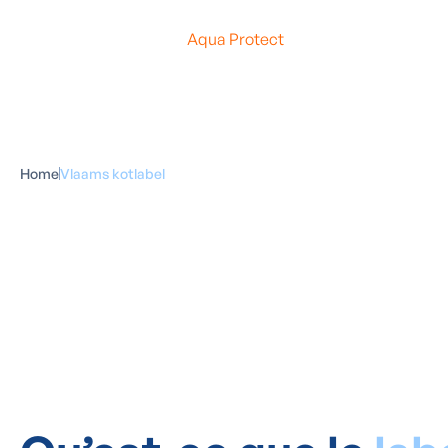
Vous louez ou mettez en location une chambre étudiante ? Vo
officielle aux kots étudiants
qui répondent à toutes les
no
votre bien est en règle.
Aqua Protect
vous aide à satisfaire 
Home
Vlaams kotlabel