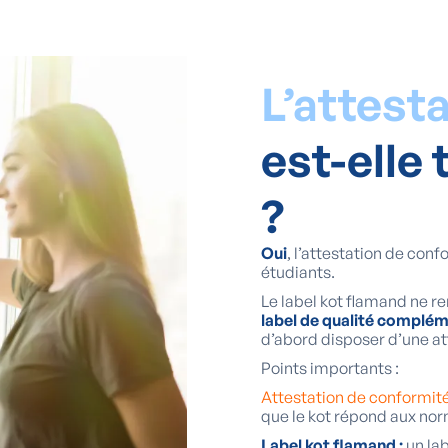
L’attest
est-elle 
?
Oui
, l’attestation de con
étudiants.
Le label kot flamand ne r
label de qualité complé
d’abord disposer d’une at
Points importants :
Attestation de conformité
que le kot répond aux no
Label kot flamand :
un lab