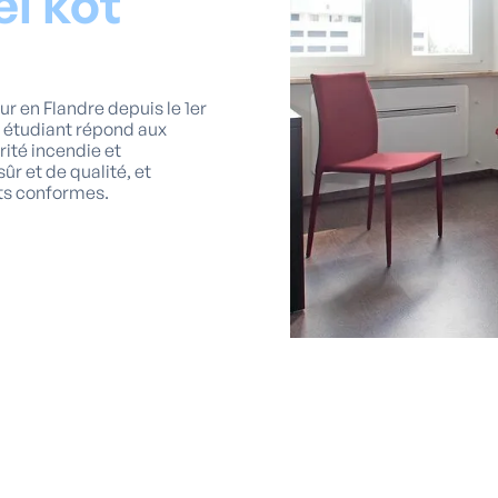
el kot
ur en Flandre depuis le 1er
o étudiant répond aux
ité incendie et
ûr et de qualité, et
nts conformes.