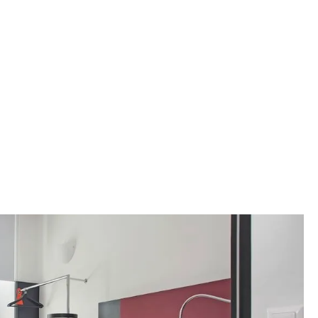
curité. Le label kot flamand offre une
reconnaissance
 séjournez dans un endroit sûr, et en tant que bailleur, que
er sans souci.