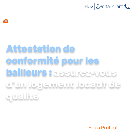
Portail client
FR
Attestation de
conformité pour les
bailleurs :
assurez-vous
d’un logement locatif de
qualité
Êtes-vous bailleur en Flandre ? Il est alors important de
vous assurer que votre bien locatif répond aux
normes
légales de qualité du logement
. L’attestation de
conformité est la preuve officielle que votre logement
satisfait à toutes les exigences. Chez
Aqua Protect
,
nous veillons à ce que votre logement réponde aux