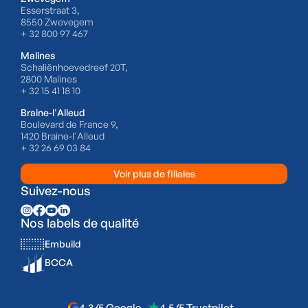
Esserstraat 3,
8550 Zwevegem
+ 32 800 97 467
Malines
Schaliënhoevedreef 20T,
2800 Malines
+ 32 15 41 18 10
Braine-l'Alleud
Boulevard de France 9,
1420 Braine-l'Alleud
+ 32 26 69 03 84
Voir plus de filiales
Suivez-nous
Nos labels de qualité
Embuild
BCCA
4,3/5 Google
4,5/5 Trustpilot