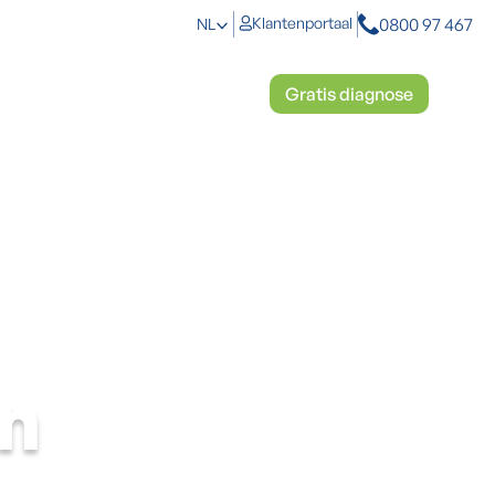
0800 97 467
Klantenportaal
NL
toplossingen
Mosbestrijding
Gratis diagnose
en