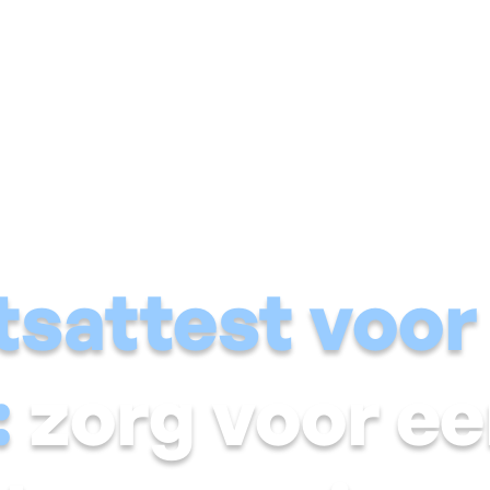
Vochtige muur
Natte kelder
Schimmel & condens
Voch
tsattest voor
:
zorg voor e