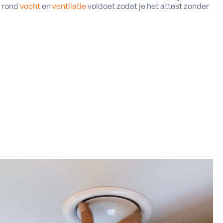
n rond
vocht
en
ventilatie
voldoet zodat je het attest zonder