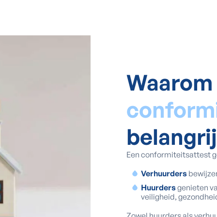
Waarom 
conformi
belangri
Een conformiteitsattest g
Verhuurders
bewijzen
Huurders
genieten va
veiligheid, gezondhei
Zowel huurders als verhuu