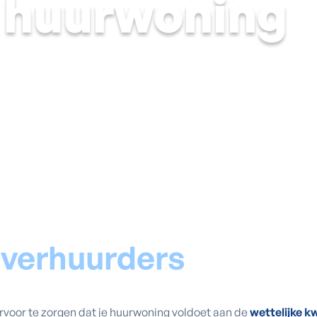
e huurwoning
r
verhuurders
ervoor te zorgen dat je huurwoning voldoet aan de
wettelijke k