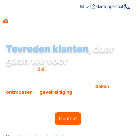
Klantenportaal
NL
Tevreden klanten
, daar
gaan we voor
Nood aan een
dak
- of gevelreiniging? Je bent zeker niet
de enige! Reeds duizenden klanten gingen je voor en
kozen voor een betrouwbare professional zoals Aqua
Protect. Met meer dan 15 jaar ervaring in
daken
ontmossen
en
gevelreiniging
, kunnen wij heel wat
referenties en tevreden klanten voorleggen. Ontdek hier
enkele mooie getuigenissen van tevreden klanten uit
jouw buurt.
Contact