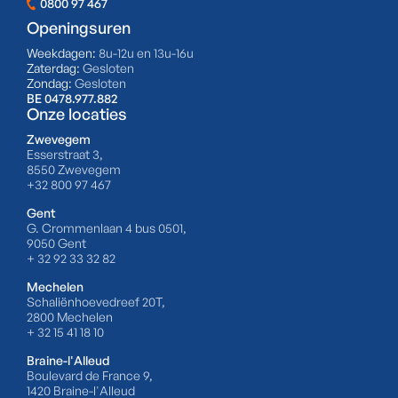
0800 97 467
Openingsuren
Weekdagen:
8u-12u en 13u-16u
Zaterdag:
Gesloten
Zondag:
Gesloten
BE 0478.977.882
Onze locaties
Zwevegem
Esserstraat 3,
8550 Zwevegem
+32 800 97 467
Gent
G. Crommenlaan 4 bus 0501,
9050 Gent
+ 32 92 33 32 82
Mechelen
Schaliënhoevedreef 20T,
2800 Mechelen
+ 32 15 41 18 10
Braine-l'Alleud
Boulevard de France 9,
1420 Braine-l'Alleud