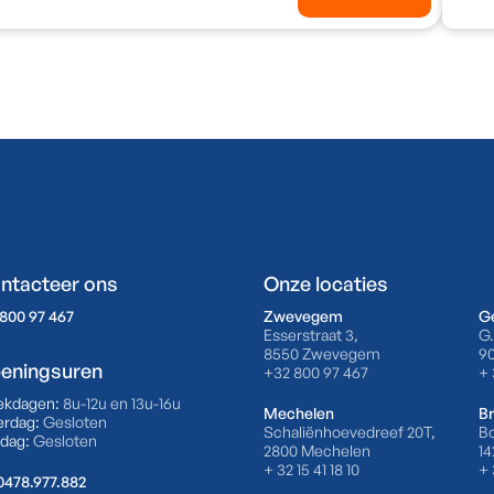
ntacteer ons
Onze locaties
800 97 467
Zwevegem
G
Esserstraat 3,
G.
8550 Zwevegem
9
eningsuren
+32 800 97 467
+ 
ekdagen:
8u-12u en 13u-16u
Mechelen
Br
erdag:
Gesloten
Schaliënhoevedreef 20T,
Bo
dag:
Gesloten
2800 Mechelen
14
+ 32 15 41 18 10
+ 
0478.977.882