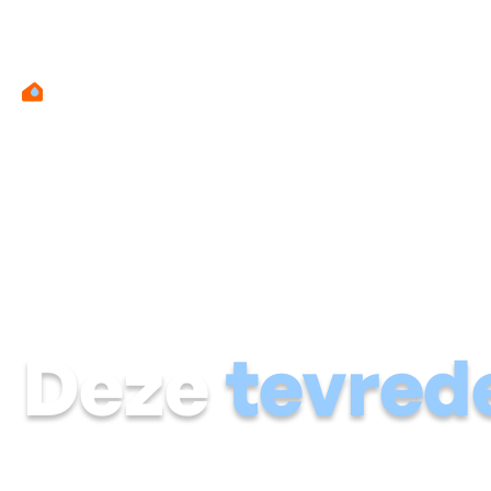
Deze
tevred
Eerst zien, dan geloven?
Groot gelijk.
Ontdek hoe we het v
Lees de ervaringen van onze klanten en bekijk de kurkdrog