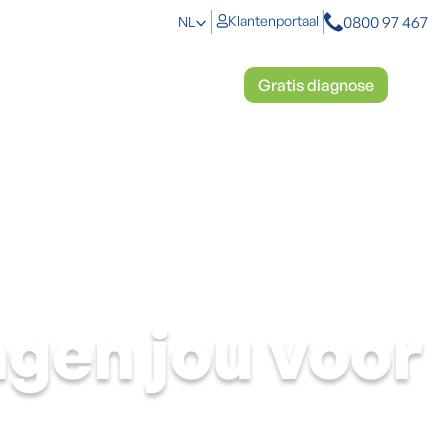
0800 97 467
Klantenportaal
NL
toplossingen
Mosbestrijding
Gratis diagnose
gen jou voor