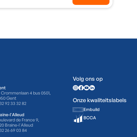
Volg ons op
ent
 Crommenlaan 4 bus 0501,
050 Gent
Onze kwaliteitslabels
32 92 33 32 82
Embuild
aine-l'Alleud
BCCA
ulevard de France 9,
20 Braine-l'Alleud
32 26 69 03 84