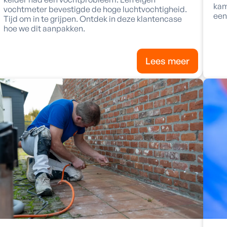
kam
vochtmeter bevestigde de hoge luchtvochtigheid.
een
Tijd om in te grijpen. Ontdek in deze klantencase
hoe we dit aanpakken.
Lees meer