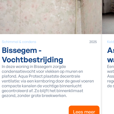
Keld
Schimmel & condens
2025
A
Bissegem -
w
Vochtbestrijding
Een
In deze woning in Bissegem zorgde
wat
condensatievocht voor vlekken op muren en
Ass
plafond. Aqua Protect plaatste decentrale
reg
ventilatie: via een kernboring door de gevel voeren
de 
compacte kanalen de vochtige binnenlucht
gecontroleerd af. Zo blijft het binnenklimaat
gezond, zonder grote breekwerken.
Lees meer