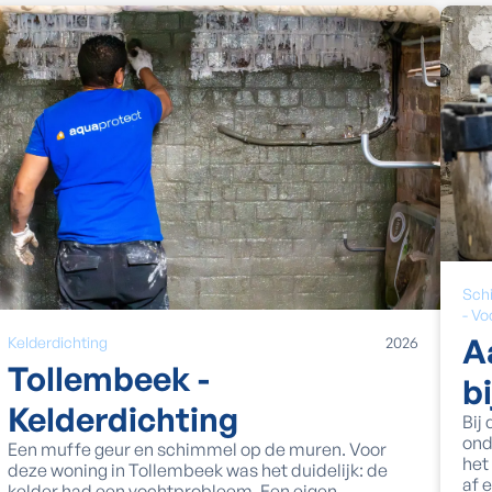
Sch
-
Vo
A
Kelderdichting
2026
Tollembeek -
b
Kelderdichting
Bij
ond
Een muffe geur en schimmel op de muren. Voor
het
deze woning in Tollembeek was het duidelijk: de
af 
kelder had een vochtprobleem. Een eigen