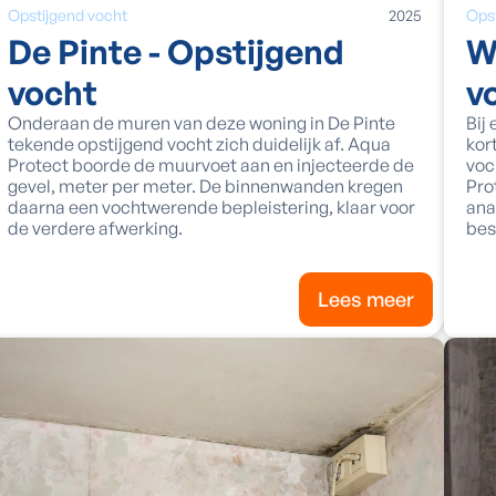
Ops
Opstijgend vocht
2025
W
De Pinte - Opstijgend
v
vocht
Bij
Onderaan de muren van deze woning in De Pinte
kor
tekende opstijgend vocht zich duidelijk af. Aqua
voc
Protect boorde de muurvoet aan en injecteerde de
Pro
gevel, meter per meter. De binnenwanden kregen
ana
daarna een vochtwerende bepleistering, klaar voor
bes
de verdere afwerking.
Lees meer