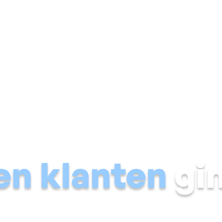
Vochtige muur
Natte kelder
Schimmel & condens
Voch
en klanten
gin
ochtprobleem van talloze gezinnen definitief oplosten.
e resultaten met eigen ogen.