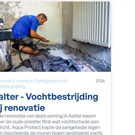
immel & condens
-
Opstijgend vocht
2026
chtbestrijding
alter - Vochtbestrijding
ij renovatie
 de renovatie van deze woning in Aalter kwam
er de oude pleister flink wat vochtschade aan
 licht. Aqua Protect kapte de aangetaste lagen
en injecteerde de muren tegen opstijgend vocht,