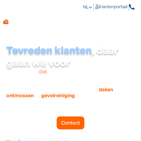
Klantenportaal
NL
Tevreden klanten
, daar
gaan we voor
Nood aan een
dak
- of gevelreiniging? Je bent zeker niet
de enige! Reeds duizenden klanten gingen je voor en
kozen voor een betrouwbare professional zoals Aqua
Protect. Met meer dan 15 jaar ervaring in
daken
ontmossen
en
gevelreiniging
, kunnen wij heel wat
referenties en tevreden klanten voorleggen. Ontdek hier
enkele mooie getuigenissen van tevreden klanten uit
jouw buurt.
Contact