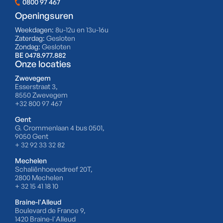
0800 97 467
Openingsuren
Weekdagen:
8u-12u en 13u-16u
Zaterdag:
Gesloten
Zondag:
Gesloten
BE 0478.977.882
Onze locaties
Zwevegem
Esserstraat 3,
8550 Zwevegem
+32 800 97 467
Gent
G. Crommenlaan 4 bus 0501,
9050 Gent
+ 32 92 33 32 82
Mechelen
Schaliënhoevedreef 20T,
2800 Mechelen
+ 32 15 41 18 10
Braine-l'Alleud
Boulevard de France 9,
1420 Braine-l'Alleud