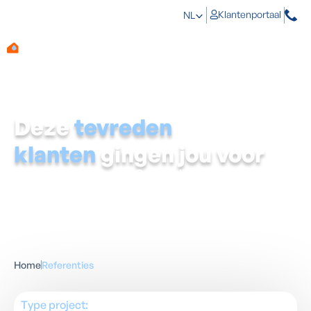
Klantenportaal
NL
Deze
tevreden
klanten
gingen jou voor
Eerst zien, dan geloven?
Groot gelijk.
Ontdek hoe we het
vochtprobleem van talloze gezinnen definitief oplosten.
Lees de ervaringen van onze klanten en bekijk de
kurkdroge resultaten met eigen ogen.
Home
Referenties
Type project: