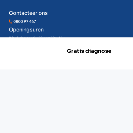
Contacteer ons
0800 97 467
Openingsuren
Weekdagen:
8u-12u en 13u-16u
Zaterdag:
Gesloten
Zondag:
Gesloten
BE 0478.977.882
Onze locaties
Zwevegem
Esserstraat 3,
8550 Zwevegem
+32 800 97 467
Gent
G. Crommenlaan 4 bus 0501,
9050 Gent
+ 32 92 33 32 82
Mechelen
Schaliënhoevedreef 20T,
2800 Mechelen
+ 32 15 41 18 10