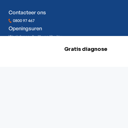
Contacteer ons
0800 97 467
Openingsuren
Weekdagen:
8u-12u en 13u-16u
Zaterdag:
Gesloten
Zondag:
Gesloten
BE 0478.977.882
Onze locaties
Zwevegem
Esserstraat 3,
8550 Zwevegem
+32 800 97 467
Gent
G. Crommenlaan 4 bus 0501,
9050 Gent
+ 32 92 33 32 82
Mechelen
Schaliënhoevedreef 20T,
2800 Mechelen
+ 32 15 41 18 10