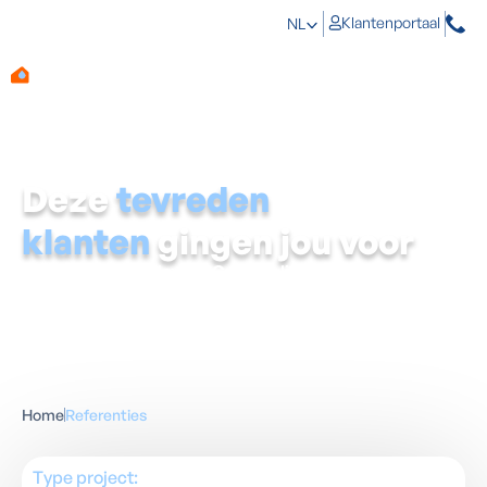
Klantenportaal
NL
Deze
tevreden
klanten
gingen jou voor
Eerst zien, dan geloven?
Groot gelijk.
Ontdek hoe we het
vochtprobleem van talloze gezinnen definitief oplosten.
Lees de ervaringen van onze klanten en bekijk de
kurkdroge resultaten met eigen ogen.
Home
Referenties
Type project: