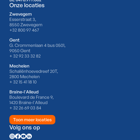
Onze locaties
Zwevegem
Esserstraat 3,
8550 Zwevegem
+32 800 97 467
Gent
G. Crommenlaan 4 bus 0501,
9050 Gent
+ 32 92 33 32 82
Mechelen
Schaliënhoevedreef 20T,
2800 Mechelen
+ 32 15 41 18 10
Braine-l'Alleud
Boulevard de France 9,
1420 Braine-l'Alleud
+ 32 26 69 03 84
Toon meer locaties
Volg ons op