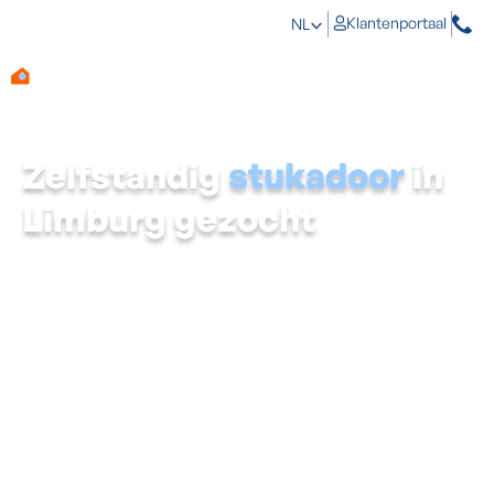
Klantenportaal
NL
Zelfstandig
stukadoor
in
Limburg gezocht
Wij bieden, met ruim 100 professionele medewerkers,
een uitgebreide waaier aan oplossingen om energie-
efficiënte woningen en een gezond binnenklimaat te
creëren. Aqua Protect is gespecialiseerd in
vochtbestrijding (ventilatie, behandeling tegen
opstijgend vocht en kelderdichtingen). Energy Protect is
gespecialiseerd in energie-optimalisatie,
airconditioning en isolatie.
Vanwege onze groeiambities zijn we dringend op zoek
naar een zelfstandig stukadoor in Limburg. Heb jij
ervaring als stukadoor? Lees hieronder meer over de
vacature.