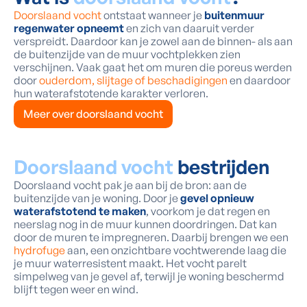
Doorslaand vocht
ontstaat wanneer je
buitenmuur
regenwater opneemt
en zich van daaruit verder
verspreidt. Daardoor kan je zowel aan de binnen- als aan
de buitenzijde van de muur vochtplekken zien
verschijnen. Vaak gaat het om muren die poreus werden
door
ouderdom, slijtage of beschadigingen
en daardoor
hun waterafstotende karakter verloren.
Meer over doorslaand vocht
Doorslaand vocht
bestrijden
Doorslaand vocht pak je aan bij de bron: aan de
buitenzijde van je woning. Door je
gevel opnieuw
waterafstotend te maken
, voorkom je dat regen en
neerslag nog in de muur kunnen doordringen. Dat kan
door de muren te impregneren. Daarbij brengen we een
hydrofuge
aan, een onzichtbare vochtwerende laag die
je muur waterresistent maakt. Het vocht parelt
simpelweg van je gevel af, terwijl je woning beschermd
blijft tegen weer en wind.