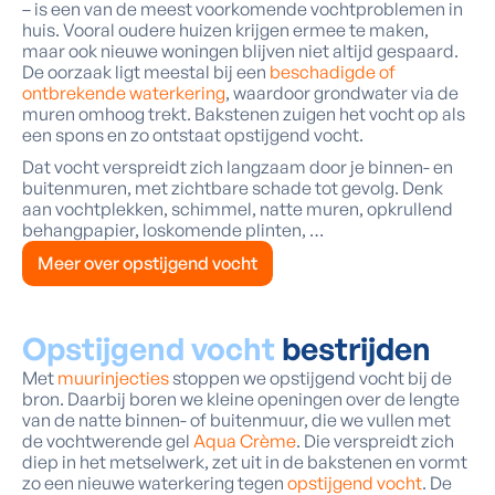
– is een van de meest voorkomende vochtproblemen in
huis. Vooral oudere huizen krijgen ermee te maken,
maar ook nieuwe woningen blijven niet altijd gespaard.
De oorzaak ligt meestal bij een
beschadigde of
ontbrekende waterkering
, waardoor grondwater via de
muren omhoog trekt. Bakstenen zuigen het vocht op als
een spons en zo ontstaat opstijgend vocht.
Dat vocht verspreidt zich langzaam door je binnen- en
buitenmuren, met zichtbare schade tot gevolg. Denk
aan vochtplekken, schimmel, natte muren, opkrullend
behangpapier, loskomende plinten, …
Meer over opstijgend vocht
Opstijgend vocht
bestrijden
Met
muurinjecties
stoppen we opstijgend vocht bij de
bron. Daarbij boren we kleine openingen over de lengte
van de natte binnen- of buitenmuur, die we vullen met
de vochtwerende gel
Aqua Crème
. Die verspreidt zich
diep in het metselwerk, zet uit in de bakstenen en vormt
zo een nieuwe waterkering tegen
opstijgend vocht
. De