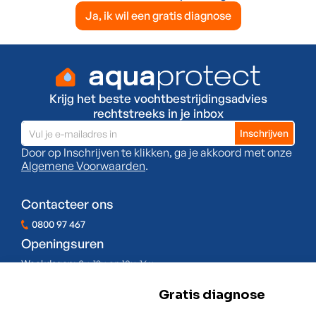
Ja, ik wil een gratis diagnose
Krijg het beste vochtbestrijdingsadvies
rechtstreeks in je inbox
Door op Inschrijven te klikken, ga je akkoord met onze
Algemene Voorwaarden
.
Contacteer ons
0800 97 467
Openingsuren
Weekdagen:
8u-12u en 13u-16u
Zaterdag:
Gesloten
Zondag:
Gesloten
BE 0478.977.882
Onze locaties