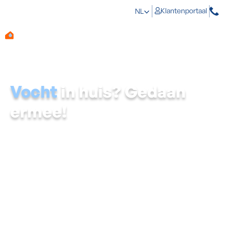
Klantenportaal
NL
Vocht
in huis? Gedaan
ermee!
Als dat vocht geen uitweg meer vindt, ontstaan
vochtproblemen. AquaProtect helpt je vochtproblemen
in huis op te sporen en definitief op te lossen.
Regen op het dak, condens in de keuken of opstijgend
grondwater in de kelder: je huis krijgt dagelijks heel wat
nattigheid te verduren. Hierdoor wordt de luchtkwaliteit
slechter, schimmelvorming steekt de kop op en je
woning ruikt muf.