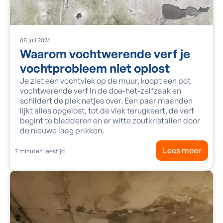
08
juli
2026
Waarom vochtwerende verf je
vochtprobleem niet oplost
Je ziet een vochtvlek op de muur, koopt een pot
vochtwerende verf in de doe-het-zelfzaak en
schildert de plek netjes over. Een paar maanden
lijkt alles opgelost, tot de vlek terugkeert, de verf
begint te bladderen en er witte zoutkristallen door
de nieuwe laag prikken.
Lees meer
7
minuten leestijd