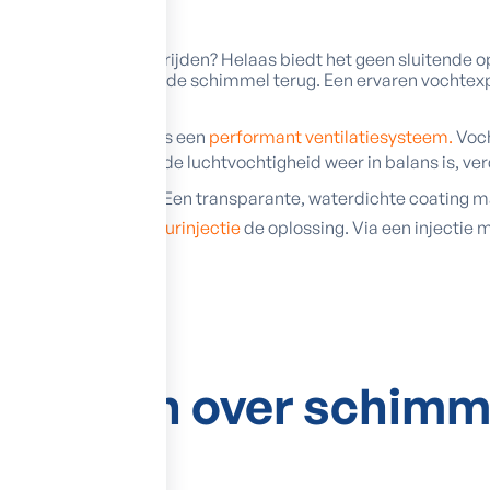
om schimmel te bestrijden? Helaas biedt het geen sluitende op
de kortste keren groeit de schimmel terug. Een ervaren vochte
p maat voor.
mel te verwijderen is een
performant ventilatiesysteem.
Voch
ezonde lucht. Zodra de luchtvochtigheid weer in balans is, ve
helpt een
hydrofuge
. Een transparante, waterdichte coating m
gend vocht? Dan is
muurinjectie
de oplossing. Via een injecti
cht geen kans meer.
an
e vragen
over schimme