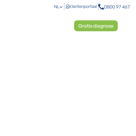
0800 97 467
Klantenportaal
NL
toplossingen
Mosbestrijding
Gratis diagnose
gevolgen en