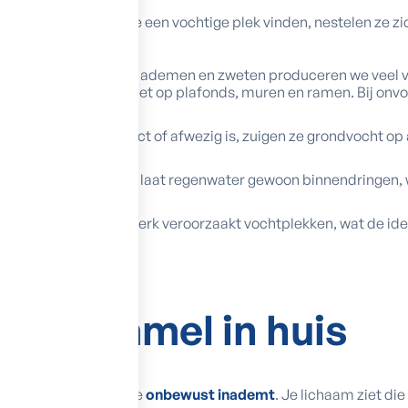
de lucht. Zodra ze een vochtige plek vinden, nestelen ze zich
himmel in huis:
sen, douchen en zelfs ademen en zweten produceren we veel voc
ilatie
, condenseert het op plafonds, muren en ramen. Bij onvo
ring in je muren defect of afwezig is, zuigen ze grondvocht op
s.
gde of poreuze gevel laat regenwater gewoon binnendringen, 
iding of slecht voegwerk veroorzaakt vochtplekken, wat de id
 schimmel in huis
 kleine sporen die je
onbewust inademt
. Je lichaam ziet d