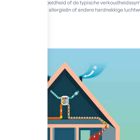
uldig: hoofdpijn, vermoeidheid of de typische verkoudheidssy
n
ernstiger zijn: astma, allergieën of andere hardnekkige lucht
 schimmel meteen aan.
zondheid