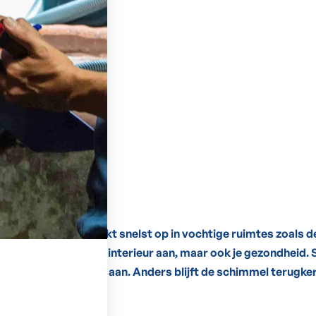
ing
chtproblemen. Het duikt snelst op in vochtige ruimtes zoals 
l tast niet alleen je interieur aan, maar ook je gezondhei
 mogelijk de oorzaak aan. Anders blijft de schimmel terugke