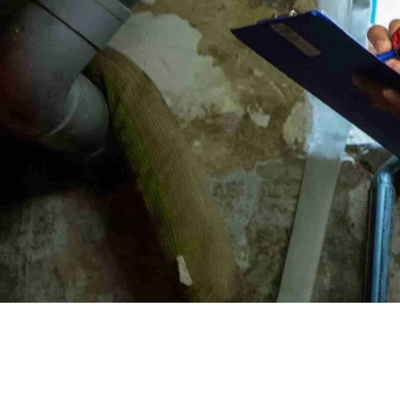
Door
Marino Haeck
-
Expert in vochtbestrijd
09
mei
2026
•
4
minuten leestijd
Deel deze blog
Home
Vochtblog
Schimmel in huis
Snelle links
Schimmel in huis wijst altijd op vo
even goed in de slaapkamer. Schimme
gespot? Dan pak je dus best zo snel