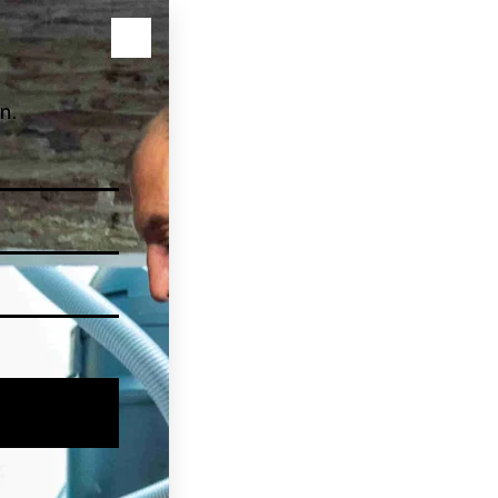
Vochtige muur
Natte kelder
Schimmel & condens
Voch
dit zijn de oorzaken, 