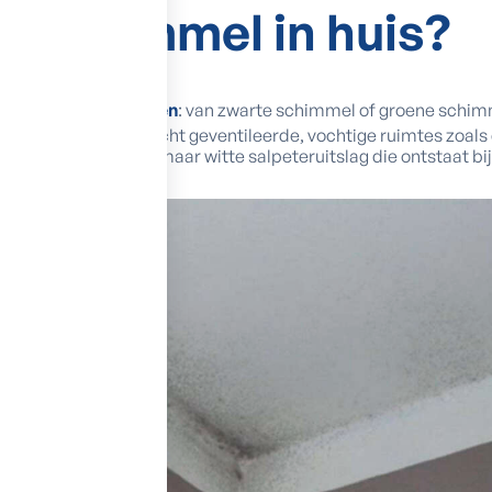
je schimmel
in huis?
nde vormen en kleuren
: van zwarte schimmel of groene schimm
j condensatie in slecht geventileerde, vochtige ruimtes zoal
ijk geen schimmel, maar witte salpeteruitslag die ontstaat bi
ten uit het vocht.