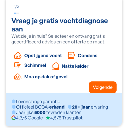
1
/
x
Vraag je gratis vochtdiagnose
aan
Wat zie je in huis? Selecteer en ontvang gratis
gecertificeerd advies en een offerte op maat.
Condens
Opstijgend vocht
Schimmel
Natte kelder
Mos op dak of gevel
Volgende
Levenslange garantie
Officieel BCCA-
erkend
20+ jaar
ervaring
Jaarlijks
5000
tevreden klanten
4,3/5 Google
4,5/5 Trustpilot