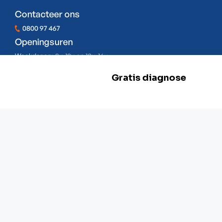
Contacteer ons
0800 97 467
Openingsuren
Weekdagen:
8u-12u en 13u-16u
Zaterdag:
Gesloten
Zondag:
Gesloten
BE 0478.977.882
Onze locaties
Zwevegem
Esserstraat 3,
8550 Zwevegem
+32 800 97 467
Gent
G. Crommenlaan 4 bus 0501,
9050 Gent
+ 32 92 33 32 82
Mechelen
Schaliënhoevedreef 20T,
2800 Mechelen
+ 32 15 41 18 10