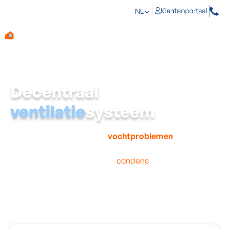
Klantenportaal
NL
Decentraal
ventilatie
systeem
Heel wat mensen staan niet stil bij een goede ventilatie
van hun woning, waardoor
vochtproblemen
vrij spel
krijgen.
Bij een slechte ventilatie kan
condens
de woning
nauwelijks verlaten, waardoor het zich begint af te
zetten op de muren. Dit is niet alleen schadelijk voor je
woning, maar ook voor je gezondheid. Reden te meer om
te kiezen voor een
decentraal ventilatiesysteem
van
Aqua Protect.