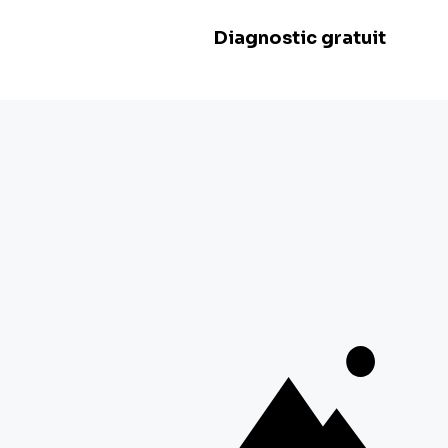
Dimanche :
Fermé
BE 0478.977.882
Nos filiales
Herstal
Rue d'Abhooz 31,
4040 Herstal
+32 800 97 467
Zwevegem
Esserstraat 3,
8550 Zwevegem
+ 32 800 97 467
Malines
Schaliënhoevedreef 20T,
2800 Malines
+ 32 15 41 18 10
Braine-l'Alleud
Boulevard de France 9,
1420 Braine-l'Alleud
+ 32 26 69 03 84
Voir plus de filiales
Suivez-nous