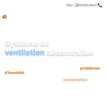
Portail client
FR
Système de
ventilation
décentralisé
Bien des gens ne pensent pas à bien ventiler leur
habitation, laissant ainsi le champ libre aux
problèmes
d'humidité
.
En cas de mauvaise ventilation, la
condensation
parvient à peine à quitter l'habitation et finit par se
déposer sur les murs. C'est non seulement néfaste pour
votre habitation, mais aussi pour votre santé. Raison de
plus pour opter pour un
système de ventilation
décentralisé
d'Aqua Protect.