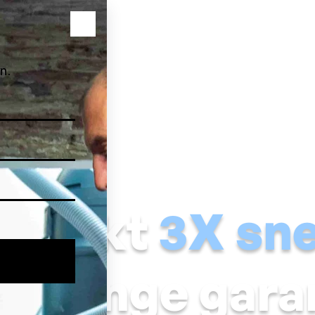
Vochtige muur
Natte kelder
Schimmel & condens
Voch
 werkt
3X sne
nslange gara