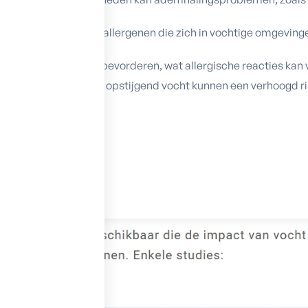
sporen en andere allergenen die zich in vochtige omgevingen
ei van huisstofmijt bevorderen, wat allergische reacties kan v
roeien in huizen met opstijgend vocht kunnen een verhoogd r