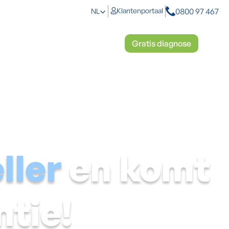
0800 97 467
Klantenportaal
NL
toplossingen
Mosbestrijding
Gratis diagnose
ller
en komt
ntie!