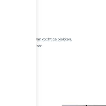
muur.
abij de muren.
et vochtige muren.
rwerpen in de buurt van vochtige plekken.
ulp van een vochtmeter.