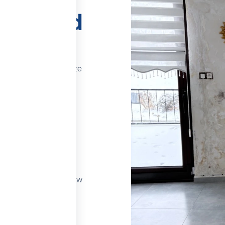
stijgend
identificeren en aan te
ijke oorzaken:
van poreuze
zogen.
ontbreken van of
chte membranen of
.
 gebouw kan vocht
water rond het gebouw
ijgend vocht.
ls het niet correct
tijgend vocht