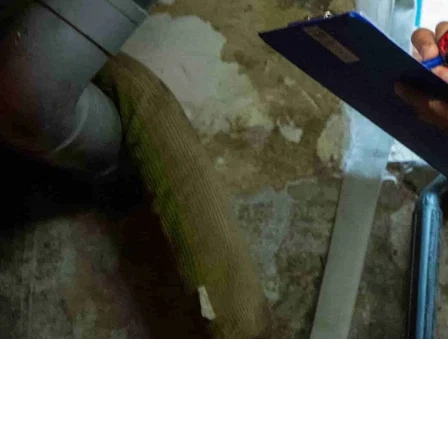
Home
Vocht96
"
Vrien