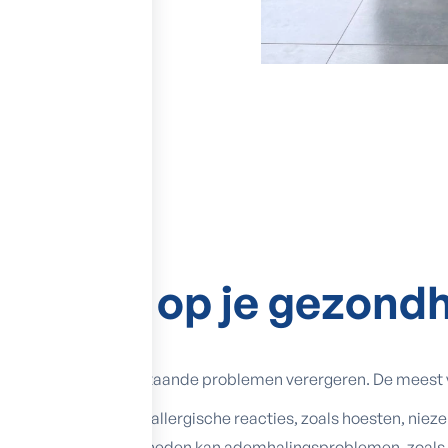
impact op je gezond
n veroorzaken of bestaande problemen verergeren. De meest 
chtige muren kan allergische reacties, zoals hoesten, niezen 
n vochtige omstandigheden kan ademhalingsproblemen, zoals a