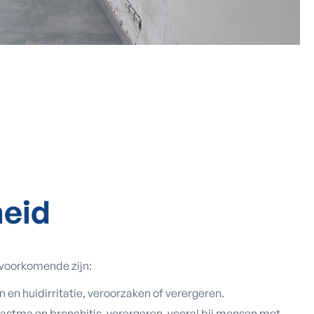
heid
voorkomende zijn:
en huidirritatie, veroorzaken of verergeren.
stma en bronchitis, verergeren, vooral bij mensen met