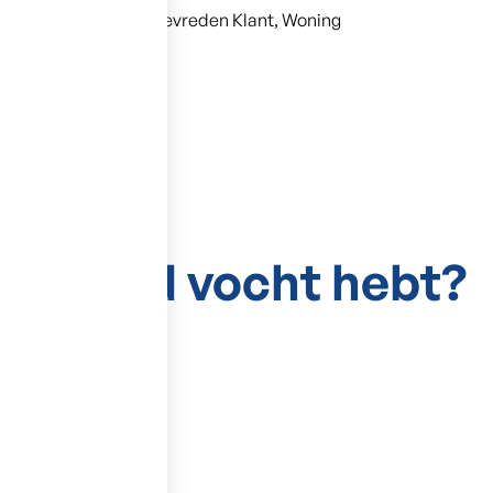
Tevreden Klant, Woning
stijgend vocht hebt?
trekkend water
oorlatend karakter
tomen: