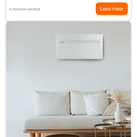
Lees meer
4
minuten leestijd