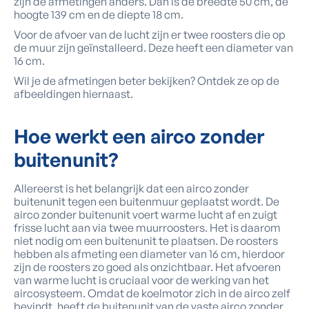
zijn de afmetingen anders. Dan is de breedte 50 cm, de
hoogte 139 cm en de diepte 18 cm.
Voor de afvoer van de lucht zijn er twee roosters die op
de muur zijn geïnstalleerd. Deze heeft een diameter van
16 cm.
Wil je de afmetingen beter bekijken? Ontdek ze op de
afbeeldingen hiernaast.
Hoe
werkt
een airco zonder
buitenunit?
Allereerst is het belangrijk dat een airco zonder
buitenunit tegen een buitenmuur geplaatst wordt. De
airco zonder buitenunit voert warme lucht af en zuigt
frisse lucht aan via twee muurroosters. Het is daarom
niet nodig om een buitenunit te plaatsen. De roosters
hebben als afmeting een diameter van 16 cm, hierdoor
zijn de roosters zo goed als onzichtbaar. Het afvoeren
van warme lucht is cruciaal voor de werking van het
aircosysteem. Omdat de koelmotor zich in de airco zelf
bevindt, heeft de buitenunit van de vaste airco zonder