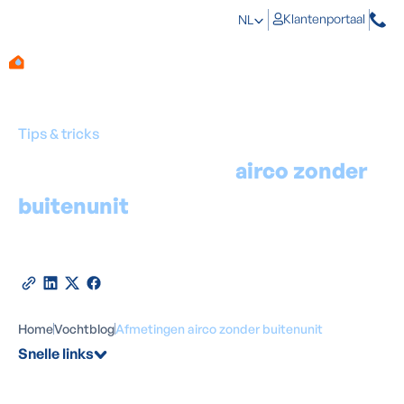
Klantenportaal
NL
Tips & tricks
Afmetingen van een
airco zonder
buitenunit
Door
Marino Haeck
-
Expert in vochtbestrijding
20
februari
2026
•
3
minuten leestijd
Deel deze blog
Home
Vochtblog
Afmetingen airco zonder buitenunit
Snelle links