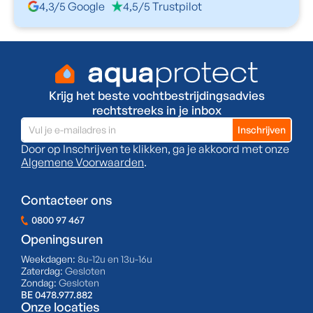
4,3/5 Google
4,5/5 Trustpilot
Krijg het beste vochtbestrijdingsadvies
rechtstreeks in je inbox
Door op Inschrijven te klikken, ga je akkoord met onze
Algemene Voorwaarden
.
Contacteer ons
0800 97 467
Openingsuren
Weekdagen:
8u-12u en 13u-16u
Zaterdag:
Gesloten
Zondag:
Gesloten
BE 0478.977.882
Onze locaties