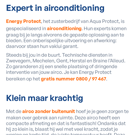
Expert
in airconditioning
Energy Protect
, het zusterbedrijf van Aqua Protect, is
gespecialiseerd in
airconditioning
. Hun experts komen
graag bij je langs alvorens de gepaste oplossing aan te
bieden. Een onberispelijke uitvoering en afwerking:
daarvoor staan hun vaklui garant.
Steeds bij jou in de buurt. Technische diensten in
Zwevegem, Mechelen, Gent, Herstal en Braine l’Alleud.
Zo garanderen zij een snelle plaatsing of dringende
interventie van jouw airco. Je kan Energy Protect
bereiken op het
gratis nummer 0800 / 97 467
.
Klein maar
krachtig
Met de
airco zonder buitenunit
hoef je je geen zorgen te
maken over gebrek aan ruimte. Deze airco heeft een
compacte afmeting en dat is fantastisch! Ondanks dat
hij zo klein is, blaast hij wel met veel kracht, zodat je
woning op korte tijd, de juiste temperatuur heeft. Deze