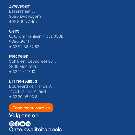
Zwevegem
Esserstraat 3,
8550 Zwevegem
+32 800 97 467
Gent
G. Crommenlaan 4 bus 0501,
9050 Gent
+ 32 92 33 32 82
Mechelen
Schaliënhoevedreef 20T,
2800 Mechelen
+ 32 15 41 18 10
Braine-l'Alleud
Boulevard de France 9,
1420 Braine-l'Alleud
+ 32 26 69 03 84
Toon meer locaties
Volg ons op
Onze kwaliteitslabels