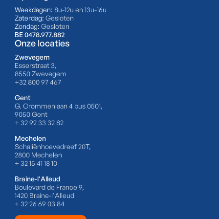
Weekdagen:
8u-12u en 13u-16u
Zaterdag:
Gesloten
Zondag:
Gesloten
BE 0478.977.882
Onze locaties
Zwevegem
Esserstraat 3,
8550 Zwevegem
+32 800 97 467
Gent
G. Crommenlaan 4 bus 0501,
9050 Gent
+ 32 92 33 32 82
Mechelen
Schaliënhoevedreef 20T,
2800 Mechelen
+ 32 15 41 18 10
Braine-l'Alleud
Boulevard de France 9,
1420 Braine-l'Alleud
+ 32 26 69 03 84