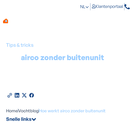
Klantenportaal
NL
Tips & tricks
Een
airco zonder buitenunit
is
altijd een goed idee
Door
Marino Haeck
-
Expert in vochtbestrijding
12
februari
2026
•
5
minuten leestijd
Deel deze blog
Home
Vochtblog
Hoe werkt airco zonder buitenunit
Snelle links