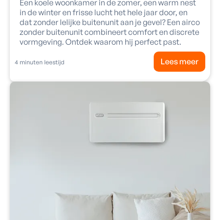
Een koele woonkamer in de zomer, een warm nest
in de winter en frisse lucht het hele jaar door, en
dat zonder lelijke buitenunit aan je gevel? Een airco
zonder buitenunit combineert comfort en discrete
vormgeving. Ontdek waarom hij perfect past.
Lees meer
4
minuten leestijd