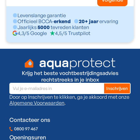
Levenslange garantie
Officieel BCCA-
erkend
20+ jaar
ervaring
Jaarlijks
5000
tevreden klanten
4,3/5 Google
4,5/5 Trustpilot
Krijg het beste vochtbestrijdingsadvies
rechtstreeks in je inbox
Door op Inschrijven te klikken, ga je akkoord met onze
Algemene Voorwaarden
.
Contacteer ons
0800 97 467
Openingsuren