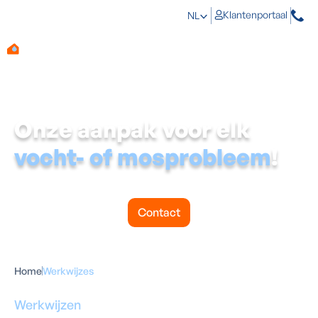
Klantenportaal
NL
Onze aanpak voor elk
vocht- of mosprobleem
!
Stap voor stap naar een gezonde en droge woning.
Bekijk hier onze werkwijzes.
Contact
Home
Werkwijzes
Werkwijzen