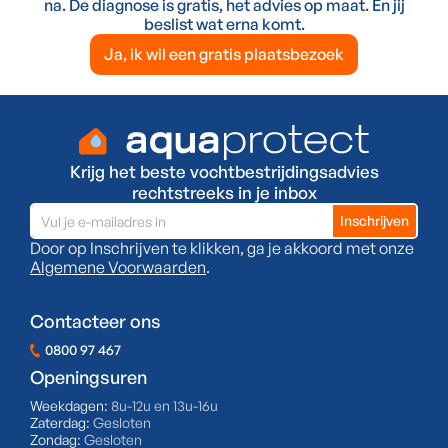
na. De diagnose is gratis, het advies op maat. En jij
beslist wat erna komt.
Ja, ik wil een gratis plaatsbezoek
Krijg het beste vochtbestrijdingsadvies
rechtstreeks in je inbox
Door op Inschrijven te klikken, ga je akkoord met onze
Algemene Voorwaarden
.
Contacteer ons
0800 97 467
Openingsuren
Weekdagen:
8u-12u en 13u-16u
Zaterdag:
Gesloten
Zondag:
Gesloten