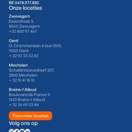
BE 0478.977.882
Onze locaties
Zwevegem
Esserstraat 3,
8550 Zwevegem
+32 800 97 467
Gent
G. Crommenlaan 4 bus 0501,
9050 Gent
+ 32 92 33 32 82
Mechelen
Schaliënhoevedreef 20T,
2800 Mechelen
+ 32 15 41 18 10
Braine-l'Alleud
Boulevard de France 9,
1420 Braine-l'Alleud
+ 32 26 69 03 84
Toon meer locaties
Volg ons op