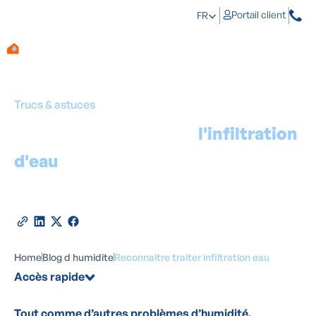
Portail client
FR
Trucs & astuces
Reconnaître et traiter
l'infiltration
d'eau
Par
Marino Haeck
-
Expert en traitement de l'humidité
24
juin
2026
•
5
minutes de lecture
Partager cet article
Home
Blog d humidite
Reconnaitre traiter infiltration eau
Accès rapide
Tout comme d’autres problèmes d’humidité,