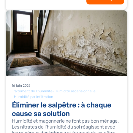
16
juin
2026
Traitement de l'humidité
-
Humidité ascensionnelle
-
Humidité par infiltration
Éliminer le salpêtre : à chaque
cause sa solution
Humidité et maçonnerie ne font pas bon ménage.
Les nitrates de l'humidité du sol réagissent avec
les minéraux des briques et forment du salpêtre,