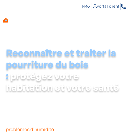
Portail client
FR
Reconnaître et traiter la
pourriture du bois
:
protégez votre
habitation et votre santé
Vous remarquez soudainement des taches étranges sur
vos châssis en bois ? Votre plancher en bois craque plus
que d'habitude, ou bien vos poutres de soutien en bois
s'affaissent légèrement ? Il s'agit peut-être de
pourriture du bois. Celle-ci apparaît à la suite de
problèmes d'humidité
et ronge votre bois. Il faut agir