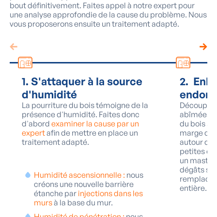
bout définitivement. Faites appel à notre expert pour
une analyse approfondie de la cause du problème. Nous
vous proposerons ensuite un traitement adapté.
1. S'attaquer à la source
2. Enle
d'humidité
endom
La pourriture du bois témoigne de la
Découpez o
présence d'humidité. Faites donc
abîmées ju
d'abord
examiner la cause par un
du bois sai
expert
afin de mettre en place un
marge de 
traitement adapté.
autour de 
petites ou
un mastic p
dégâts son
Humidité ascensionnelle :
nous
remplacez 
créons une nouvelle barrière
entière.
étanche par
injections dans les
murs
à la base du mur.
Humidité de pénétration :
nous