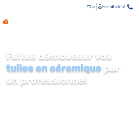
Portail client
FR
Faites démousser vos
tuiles en céramique
par
un professionnel
Chez Aqua Protect, nous sommes spécialisés dans le
démoussage de qualité
des
tuiles en céramique
. Au fil
des ans, vos tuiles en céramique n’échappent
malheureusement pas aux problèmes tels que la
mousse
et les
algues
. Cela ne gâche pas seulement
l’apparence de votre maison, mais a aussi des effets
néfastes sur la construction de votre toiture. C’est
pourquoi il est important de faire démousser votre toit à