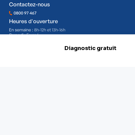
Contactez-nous
0800 97 467
Heures d'ouverture
En semaine :
8h-12h et 13h-16h
Samedi :
Fermé
Dimanche :
Fermé
BE 0478.977.882
Nos filiales
Herstal
Rue d'Abhooz 31,
4040 Herstal
+32 800 97 467
Zwevegem
Esserstraat 3,
8550 Zwevegem
+ 32 800 97 467
Malines
Schaliënhoevedreef 20T,
2800 Malines
+ 32 15 41 18 10
Braine-l'Alleud