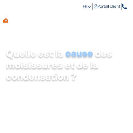
Portail client
FR
Quelle est la
cause
des
moisissures et de la
condensation ?
Des taches noires sur les murs ? L'intérieur de vos
fenêtres est humide ? Vous avez probablement un
problème de condensation dans votre habitation. Il est
essentiel d'identifier la
cause de la condensation
et
d'établir un diagnostic correct avant de vous proposer
une solution sur mesure. L'être humain bouge, respire et
produit logiquement de l'humidité. Un adulte transpire
vite un litre par jour, même lors d'une activité calme.