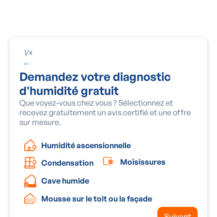
Une habitation doit évacuer chaque jour 10 à 20 litres
d'humidité, si l'on y ajoute l'humidité dégagée par les
tâches ménagères (cuisson, lessive, douche…).
1
/
x
Demandez votre diagnostic
d'humidité gratuit
Que voyez-vous chez vous ? Sélectionnez et
recevez gratuitement un avis certifié et une offre
sur mesure.
Humidité ascensionnelle
Moisissures
Condensation
Cave humide
Mousse sur le toit ou la façade
Suivant