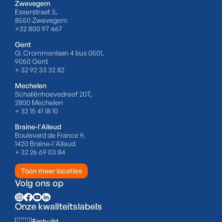
Zwevegem
Esserstraat 3,
8550 Zwevegem
+32 800 97 467
Gent
G. Crommenlaan 4 bus 0501,
9050 Gent
+ 32 92 33 32 82
Mechelen
Schaliënhoevedreef 20T,
2800 Mechelen
+ 32 15 41 18 10
Braine-l'Alleud
Boulevard de France 9,
1420 Braine-l'Alleud
+ 32 26 69 03 84
Toon meer locaties
Volg ons op
Onze kwaliteitslabels
Embuild