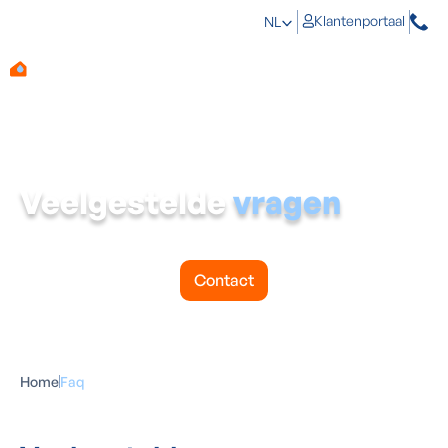
Klantenportaal
NL
Veelgestelde
vragen
Vind snel een antwoord op de meestgestelde vragen
over vocht en onze aanpak.
Contact
Home
Faq