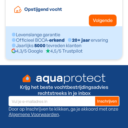
Opstijgend vocht
Volgende
Levenslange garantie
Officieel BCCA-
erkend
20+ jaar
ervaring
Jaarlijks
5000
tevreden klanten
4,3/5 Google
4,5/5 Trustpilot
Krijg het beste vochtbestrijdingsadvies
rechtstreeks in je inbox
Door op Inschrijven te klikken, ga je akkoord met onze
Algemene Voorwaarden
.