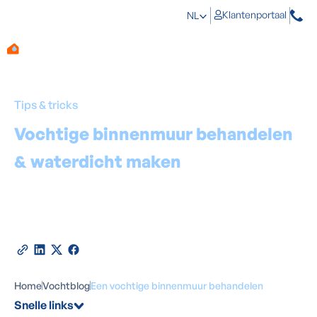
Klantenportaal
NL
Tips & tricks
Vochtige binnenmuur behandelen
& waterdicht maken
: oorzaken &
oplossingen
Door
Marino Haeck
-
Expert in vochtbestrijding
10
februari
2026
•
5
minuten leestijd
Deel deze blog
Home
Vochtblog
Een vochtige binnenmuur behandelen
Snelle links