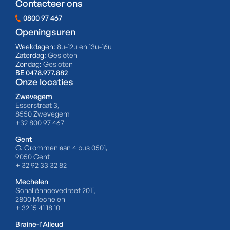
Contacteer ons
0800 97 467
Openingsuren
Weekdagen:
8u-12u en 13u-16u
Zaterdag:
Gesloten
Zondag:
Gesloten
BE 0478.977.882
Onze locaties
Zwevegem
Esserstraat 3,
8550 Zwevegem
+32 800 97 467
Gent
G. Crommenlaan 4 bus 0501,
9050 Gent
+ 32 92 33 32 82
Mechelen
Schaliënhoevedreef 20T,
2800 Mechelen
+ 32 15 41 18 10
Braine-l'Alleud