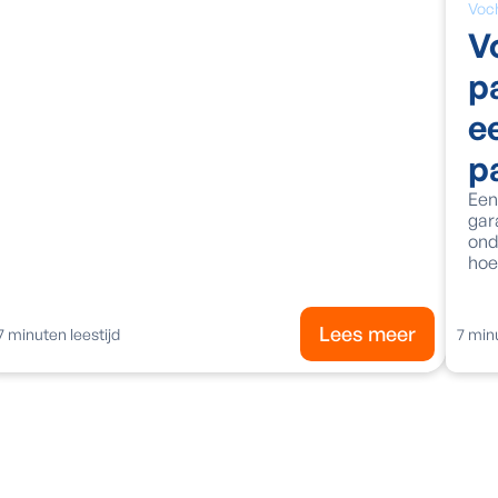
Voch
V
p
e
p
Een
gar
ond
hoe
Lees meer
7
minuten leestijd
7
minu