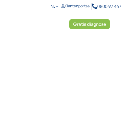
0800 97 467
Klantenportaal
NL
toplossingen
Mosbestrijding
Gratis diagnose