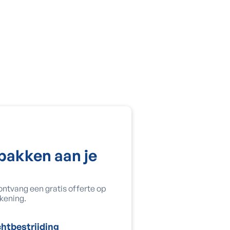
Vorige
Ontvang je 
npakken aan je
offerte
Vul je gegevens in. Een
 ontvang een gratis offerte op
een gratis plaatsbezoek
kening.
htbestrijding