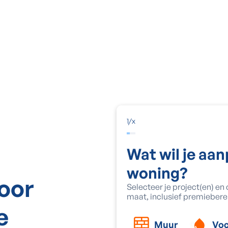
1
/
x
Wat wil je aa
woning?
voor
Selecteer je project(en) en
maat, inclusief premiebere
e
Muur
Voc