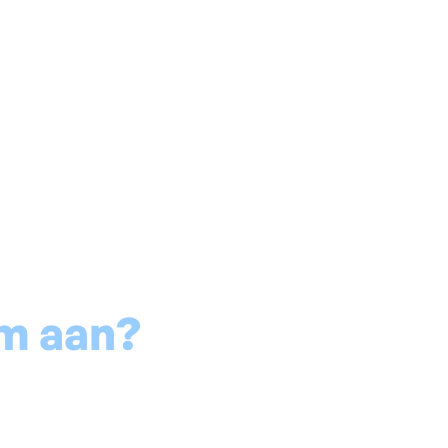
Vochtige muur
Natte kelder
Schimmel & condens
Voch
m aan?
ing