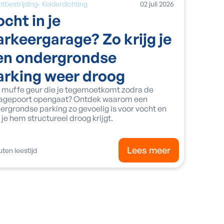
tbestrijding
-
Kelderdichting
02
juli
2026
ocht in je
arkeergarage? Zo krijg je
en ondergrondse
arking weer droog
 muffe geur die je tegemoetkomt zodra de
agepoort opengaat? Ontdek waarom een
ergrondse parking zo gevoelig is voor vocht en
 je hem structureel droog krijgt.
Lees meer
ten leestijd