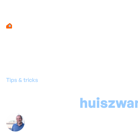
Tips & tricks
Hoe pak je
huiszwa
Door
Marino Haeck
-
Expert in vochtbestrijd
25
februari
2026
•
3
minuten leestijd
Deel deze blog