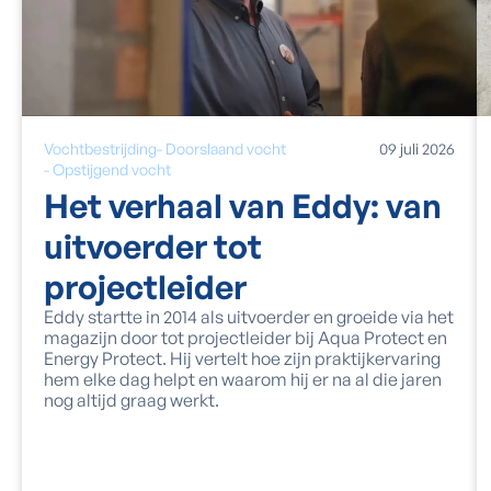
Vochtbestrijding
-
Doorslaand vocht
09
juli
2026
-
Opstijgend vocht
Het verhaal van Eddy: van
uitvoerder tot
projectleider
Eddy startte in 2014 als uitvoerder en groeide via het
magazijn door tot projectleider bij Aqua Protect en
Energy Protect. Hij vertelt hoe zijn praktijkervaring
hem elke dag helpt en waarom hij er na al die jaren
nog altijd graag werkt.