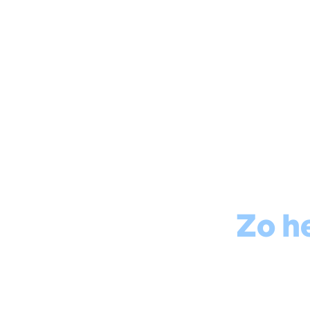
Vochtige muur
Natte kelder
Schimmel & condens
Voch
el op je muren?
Zo h