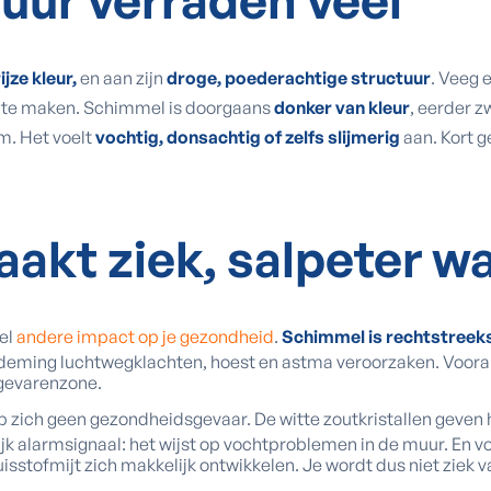
tuur
verraden veel
ijze kleur,
en aan zijn
droge, poederachtige structuur
. Veeg e
r te maken. Schimmel is doorgaans
donker van kleur
, eerder z
m. Het voelt
vochtig, donsachtig of zelfs slijmerig
aan. Kort g
akt ziek,
salpeter w
el
andere impact op je gezondheid
.
Schimmel is rechtstreeks
nademing luchtwegklachten, hoest en astma veroorzaken. Voor
 gevarenzone.
 zich geen gezondheidsgevaar. De witte zoutkristallen geven hoo
rijk alarmsignaal: het wijst op vochtproblemen in de muur. En
stofmijt zich makkelijk ontwikkelen. Je wordt dus niet ziek va