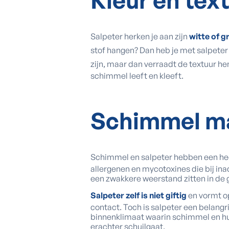
Kleur en tex
Salpeter herken je aan zijn
witte of gr
stof hangen? Dan heb je met salpete
zijn, maar dan verraadt de textuur he
schimmel leeft en kleeft.
Schimmel ma
Schimmel en salpeter hebben een he
allergenen en mycotoxines die bij i
een zwakkere weerstand zitten in de
Salpeter zelf is niet giftig
en vormt op
contact. Toch is salpeter een belang
binnenklimaat waarin schimmel en huis
erachter schuilgaat.