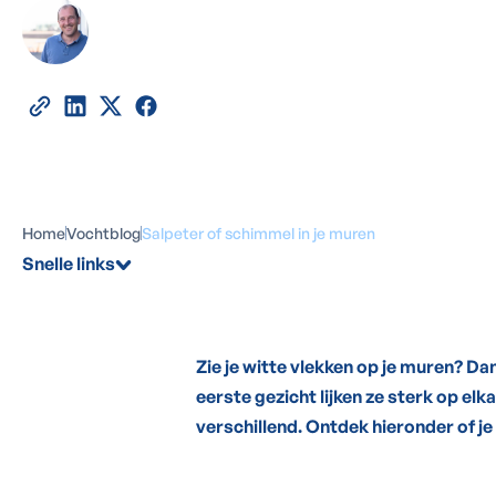
Door
Marino Haeck
-
Expert in vochtbestrijd
23
mei
2026
•
5
minuten leestijd
Deel deze blog
Home
Vochtblog
Salpeter of schimmel in je muren
Snelle links
Zie je witte vlekken op je muren? Da
eerste gezicht lijken ze sterk op elk
verschillend. Ontdek hieronder of j