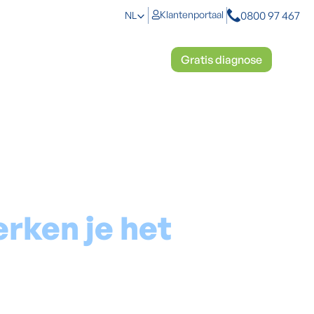
0800 97 467
Klantenportaal
NL
toplossingen
Mosbestrijding
Gratis diagnose
erken je het