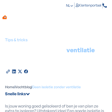
Klantenportaal
NL
Tips & tricks
Geen isolatie zonder
ventilatie
Door
Marino Haeck
-
Expert in vochtbestrijding
28
maart
2026
•
2
minuten leestijd
Deel deze blog
Home
Vochtblog
Geen isolatie zonder ventilatie
Snelle links
Is jouw woning goed geïsoleerd of ben je van plan ze
extra te isoleren? Uitstekend idee! Een goede isolatie is