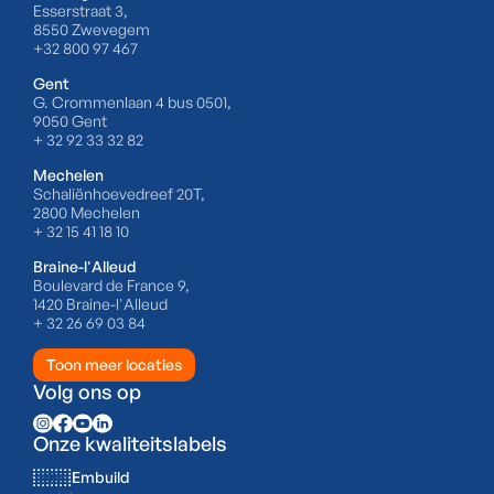
Esserstraat 3,
8550 Zwevegem
+32 800 97 467
Gent
G. Crommenlaan 4 bus 0501,
9050 Gent
+ 32 92 33 32 82
Mechelen
Schaliënhoevedreef 20T,
2800 Mechelen
+ 32 15 41 18 10
Braine-l'Alleud
Boulevard de France 9,
1420 Braine-l'Alleud
+ 32 26 69 03 84
Toon meer locaties
Volg ons op
Onze kwaliteitslabels
Embuild