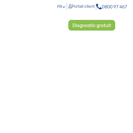
0800 97 467
Portail client
FR
anti-humidité
Démoussage
Diagnostic gratuit