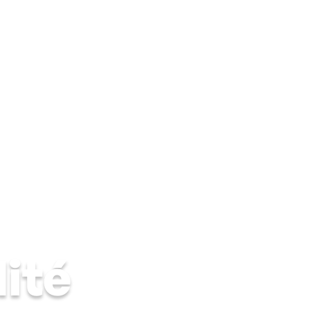
mide
Cave humide
Moisissures & condensation
Solutions 
ité