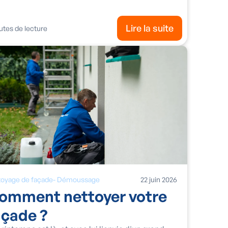
Lire la suite
tes de lecture
toyage de façade
-
Démoussage
22
juin
2026
omment nettoyer votre
açade ?