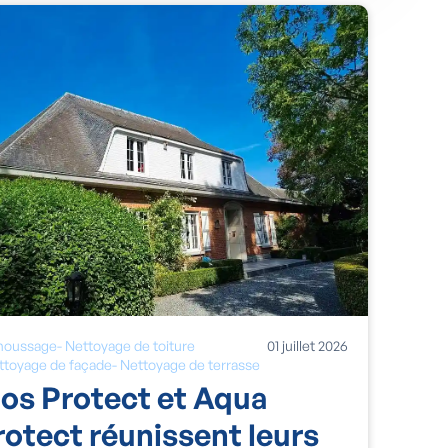
oussage
-
Nettoyage de toiture
01
juillet
2026
ttoyage de façade
-
Nettoyage de terrasse
os Protect et Aqua
rotect réunissent leurs