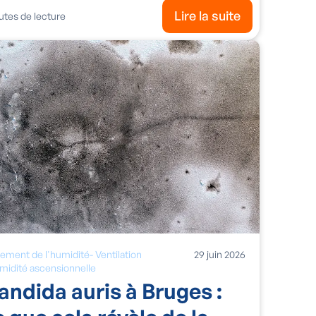
Lire la suite
tes de lecture
tement de l'humidité
-
Ventilation
29
juin
2026
midité ascensionnelle
andida auris à Bruges :