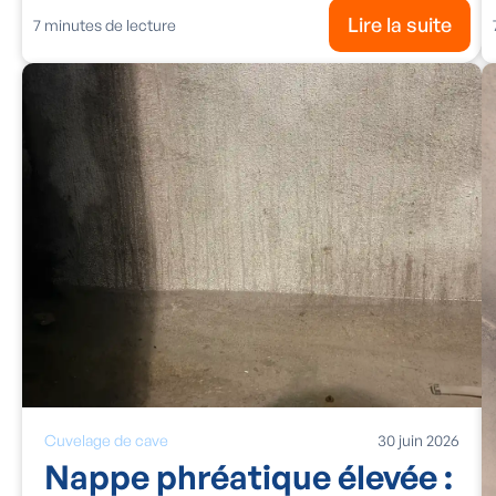
Lire la suite
7
minutes de lecture
Cuvelage de cave
30
juin
2026
Nappe phréatique élevée :