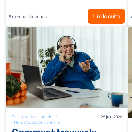
Lire la suite
8
minutes de lecture
Traitement de l'humidité
28
juin
2026
-
Humidité ascensionnelle
Comment trouver la