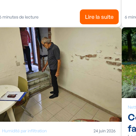
Lire la suite
6
minutes de lecture
6
minu
Net
C
f
Humidité par infiltration
24
juin
2026