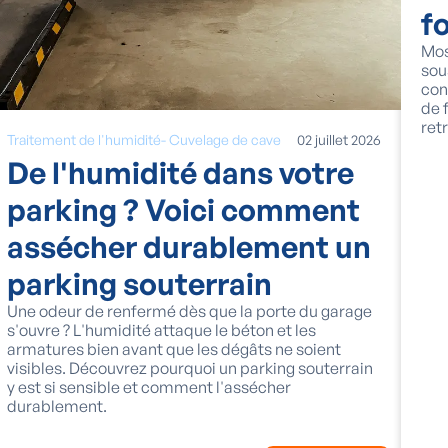
f
Mos
sou
con
de 
ret
Traitement de l'humidité
-
Cuvelage de cave
02
juillet
2026
De l'humidité dans votre
parking ? Voici comment
assécher durablement un
parking souterrain
Une odeur de renfermé dès que la porte du garage
s'ouvre ? L'humidité attaque le béton et les
armatures bien avant que les dégâts ne soient
visibles. Découvrez pourquoi un parking souterrain
y est si sensible et comment l'assécher
durablement.