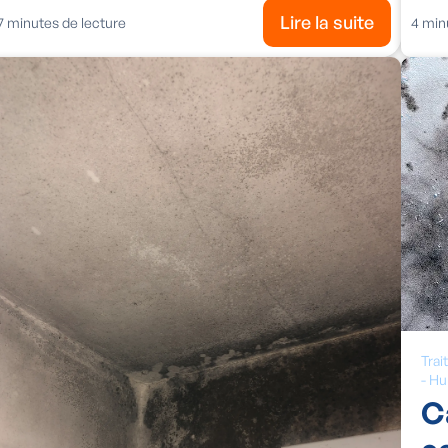
Lire la suite
7
minutes de lecture
4
minu
Trai
-
Hu
C