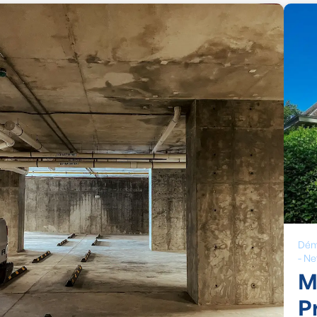
Dém
-
Ne
M
P