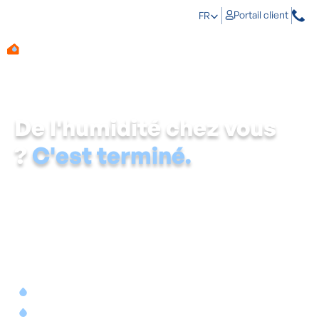
Portail client
FR
De l'humidité chez vous
?
C'est terminé.
Quand cette humidité ne trouve plus de sortie, les vrais
problèmes commencent. Aqua Protect vous aide à en
détecter la source et l'élimine de manière définitive.
Pluie sur le toit, condensation dans la cuisine ou
humidité ascensionnelle dans la cave : votre maison fait
face à l'humidité tous les jours.
Les conséquences sont directes :
La qualité de l'air se détériore.
Les moisissures font leur apparition.