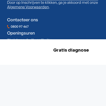
Door op Inschrijven te klikken, ga je akkoord met onze
Algemene Voorwaarden
.
Contacteer ons
0800 97 467
Openingsuren
Weekdagen:
8u-12u en 13u-16u
Zaterdag:
Gesloten
Zondag:
Gesloten
BE 0478.977.882
Onze locaties
Zwevegem
Esserstraat 3,
8550 Zwevegem
+32 800 97 467
Gent
G. Crommenlaan 4 bus 0501,
9050 Gent
+ 32 92 33 32 82
Mechelen
Schaliënhoevedreef 20T,