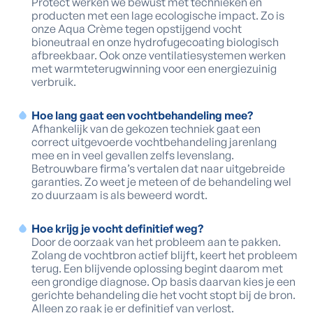
Protect werken we bewust met technieken en
producten met een lage ecologische impact. Zo is
onze Aqua Crème tegen opstijgend vocht
bioneutraal en onze hydrofugecoating biologisch
afbreekbaar. Ook onze ventilatiesystemen werken
met warmteterugwinning voor een energiezuinig
verbruik.
Hoe lang gaat een vochtbehandeling mee?
Afhankelijk van de gekozen techniek gaat een
correct uitgevoerde vochtbehandeling jarenlang
mee en in veel gevallen zelfs levenslang.
Betrouwbare firma’s vertalen dat naar uitgebreide
garanties. Zo weet je meteen of de behandeling wel
zo duurzaam is als beweerd wordt.
Hoe krijg je vocht definitief weg?
Door de oorzaak van het probleem aan te pakken.
Zolang de vochtbron actief blijft, keert het probleem
terug. Een blijvende oplossing begint daarom met
een grondige diagnose. Op basis daarvan kies je een
gerichte behandeling die het vocht stopt bij de bron.
Alleen zo raak je er definitief van verlost.