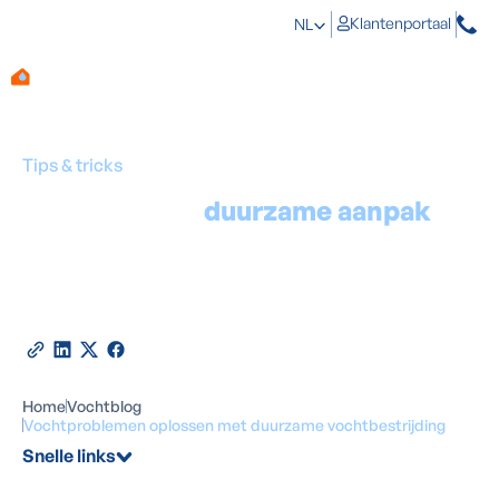
Klantenportaal
NL
Tips & tricks
Kies voor een
duurzame aanpak
van vochtproblemen
Door
Marino Haeck
-
Expert in vochtbestrijding
20
juni
2026
•
4
minuten leestijd
Deel deze blog
Home
Vochtblog
Vochtproblemen oplossen met duurzame vochtbestrijding
Snelle links