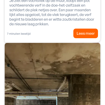
Je ziet een vochtvlek op de muur, koopt een pot
vochtwerende verf in de doe-het-zelfzaak en
schildert de plek netjes over. Een paar maanden
lijkt alles opgelost, tot de vlek terugkeert, de verf
begint te bladderen en er witte zoutkristallen door
de nieuwe laag prikken.
Lees meer
7
minuten leestijd