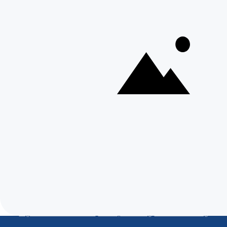
2800 Mechelen
+ 32 15 41 18 10
Braine-l'Alleud
Boulevard de France 9,
1420 Braine-l'Alleud
+ 32 26 69 03 84
Toon meer locaties
Volg ons op
Onze kwaliteitslabels
Embuild
BCCA
4,3/5 Google
4,5/5 Trustpilot
©2026 Aqua Protect - Alle rechten voorbehouden.
Algemene voorwaarden
-
Privacyverklaring
-
Cookieverklaring