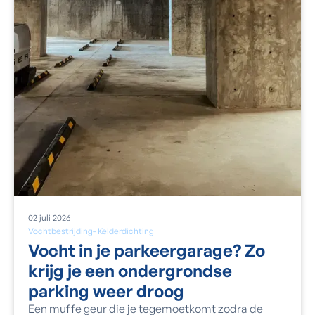
02
juli
2026
Vochtbestrijding
-
Kelderdichting
Vocht in je parkeergarage? Zo
krijg je een ondergrondse
parking weer droog
Een muffe geur die je tegemoetkomt zodra de