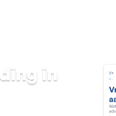
Vochtige muur
Natte kelder
Schimmel & condens
Voch
ding in
1
/
x
V
a
Wat
adv