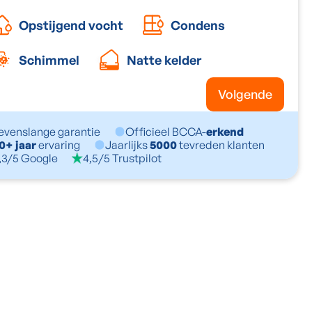
Opstijgend vocht
Condens
Schimmel
Natte kelder
Volgende
evenslange garantie
Officieel BCCA-
erkend
0+ jaar
ervaring
Jaarlijks
5000
tevreden klanten
,3/5 Google
4,5/5 Trustpilot