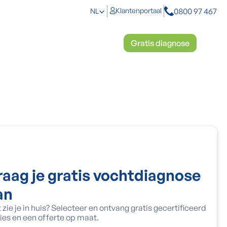
0800 97 467
Klantenportaal
NL
toplossingen
Mosbestrijding
Gratis diagnose
raag je gratis vochtdiagnose
an
 zie je in huis? Selecteer en ontvang gratis gecertificeerd
ies en een offerte op maat.