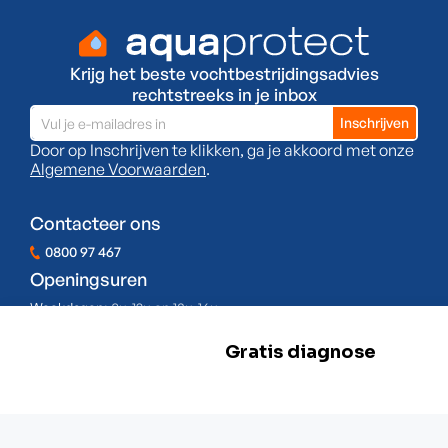
Krijg het beste vochtbestrijdingsadvies
rechtstreeks in je inbox
Door op Inschrijven te klikken, ga je akkoord met onze
Algemene Voorwaarden
.
Contacteer ons
0800 97 467
Openingsuren
Weekdagen:
8u-12u en 13u-16u
Zaterdag:
Gesloten
Zondag:
Gesloten
BE 0478.977.882
Onze locaties
Zwevegem
Esserstraat 3,
8550 Zwevegem