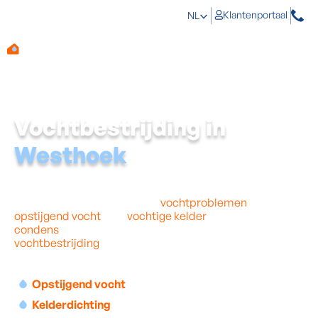
Klantenportaal
NL
Vochtbestrijding in
Westhoek
Vocht in je woning in de Westhoek kan voor heel wat
problemen zorgen en heel wat schade aanrichten.
Daarom is het belangrijk om
vochtproblemen
zoals
opstijgend vocht
, een
vochtige kelder
of schimmels en
condens
zo snel mogelijk aan te pakken. Professionele
vochtbestrijding
in je woning in Ieper is hier dus de
perfecte oplossing.
Opstijgend vocht
Kelderdichting