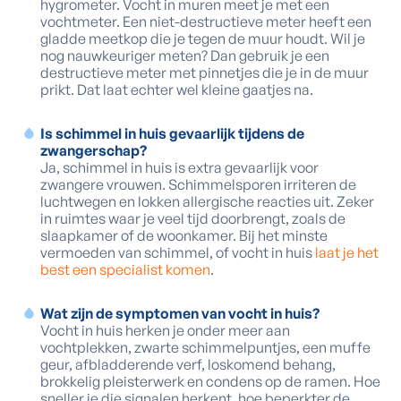
hygrometer. Vocht in muren meet je met een
vochtmeter. Een niet-destructieve meter heeft een
gladde meetkop die je tegen de muur houdt. Wil je
nog nauwkeuriger meten? Dan gebruik je een
destructieve meter met pinnetjes die je in de muur
prikt. Dat laat echter wel kleine gaatjes na.
Is schimmel in huis gevaarlijk tijdens de
zwangerschap?
Ja, schimmel in huis is extra gevaarlijk voor
zwangere vrouwen. Schimmelsporen irriteren de
luchtwegen en lokken allergische reacties uit. Zeker
in ruimtes waar je veel tijd doorbrengt, zoals de
slaapkamer of de woonkamer. Bij het minste
vermoeden van schimmel, of vocht in huis
laat je het
best een specialist komen
.
Wat zijn de symptomen van vocht in huis?
Vocht in huis herken je onder meer aan
vochtplekken, zwarte schimmelpuntjes, een muffe
geur, afbladderende verf, loskomend behang,
brokkelig pleisterwerk en condens op de ramen. Hoe
sneller je die signalen herkent, hoe beperkter de