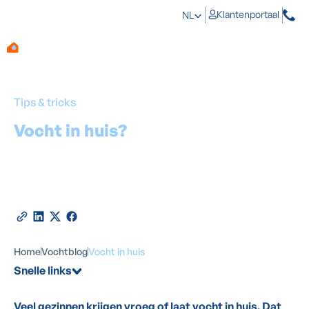
Klantenportaal
NL
Tips & tricks
Vocht in huis?
Zo los je het
voorgoed op
Door
Marino Haeck
-
Expert in vochtbestrijding
10
juni
2026
•
6
minuten leestijd
Deel deze blog
Home
Vochtblog
Vocht in huis
Snelle links
Veel gezinnen krijgen vroeg of laat vocht in huis. Dat