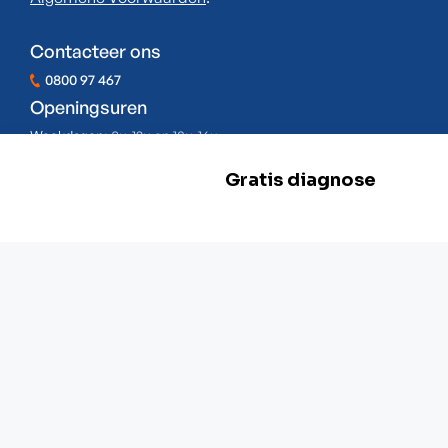
Contacteer ons
0800 97 467
Openingsuren
Weekdagen:
8u-12u en 13u-16u
Zaterdag:
Gesloten
Zondag:
Gesloten
BE 0478.977.882
Onze locaties
Zwevegem
Esserstraat 3,
8550 Zwevegem
+32 800 97 467
Gent
G. Crommenlaan 4 bus 0501,
9050 Gent
+ 32 92 33 32 82
Mechelen
Schaliënhoevedreef 20T,
2800 Mechelen