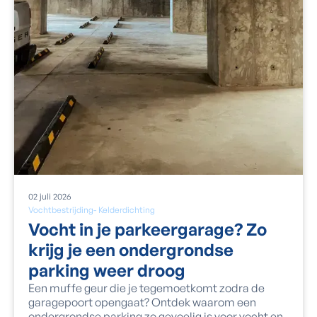
02
juli
2026
Vochtbestrijding
-
Kelderdichting
Vocht in je parkeergarage? Zo
krijg je een ondergrondse
parking weer droog
Een muffe geur die je tegemoetkomt zodra de
garagepoort opengaat? Ontdek waarom een
ondergrondse parking zo gevoelig is voor vocht en