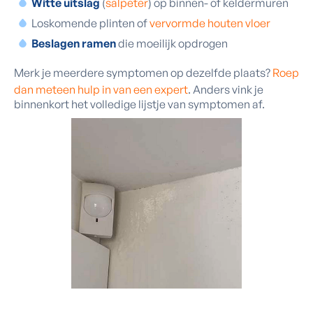
Witte uitslag
(
salpeter
) op binnen- of keldermuren
Loskomende plinten of
vervormde houten vloer
Beslagen ramen
die moeilijk opdrogen
Merk je meerdere symptomen op dezelfde plaats?
Roep
dan meteen hulp in van een expert
. Anders vink je
binnenkort het volledige lijstje van symptomen af.