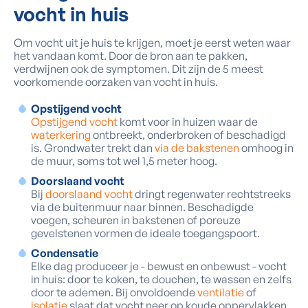
vocht in huis
Om vocht uit je huis te krijgen, moet je eerst weten waar
het vandaan komt. Door de bron aan te pakken,
verdwijnen ook de symptomen. Dit zijn de 5 meest
voorkomende oorzaken van vocht in huis.
Opstijgend vocht
Opstijgend vocht
komt voor in huizen waar de
waterkering
ontbreekt, onderbroken of beschadigd
is. Grondwater trekt dan
via de bakstenen
omhoog in
de muur, soms tot wel 1,5 meter hoog.
Doorslaand vocht
Bij
doorslaand vocht
dringt regenwater rechtstreeks
via de buitenmuur naar binnen. Beschadigde
voegen, scheuren in bakstenen of poreuze
gevelstenen vormen de ideale toegangspoort.
Condensatie
Elke dag produceer je - bewust en onbewust - vocht
in huis: door te koken, te douchen, te wassen en zelfs
door te ademen. Bij onvoldoende
ventilatie
of
isolatie
slaat dat vocht neer op koude oppervlakken.