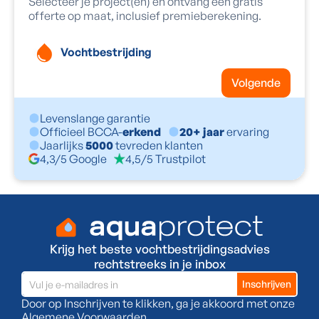
Selecteer je project(en) en ontvang een gratis
offerte op maat, inclusief premieberekening.
Vochtbestrijding
Volgende
Levenslange garantie
Officieel BCCA-
erkend
20+ jaar
ervaring
Jaarlijks
5000
tevreden klanten
4,3/5 Google
4,5/5 Trustpilot
Krijg het beste vochtbestrijdingsadvies
rechtstreeks in je inbox
Door op Inschrijven te klikken, ga je akkoord met onze
Algemene Voorwaarden
.