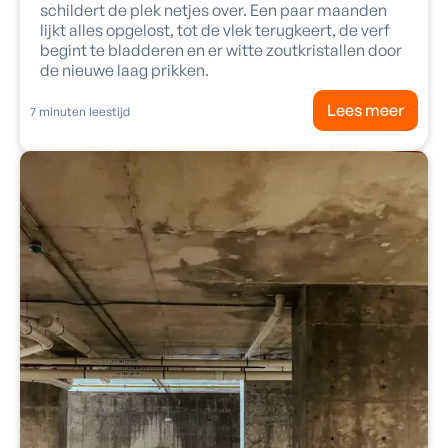
schildert de plek netjes over. Een paar maanden
lijkt alles opgelost, tot de vlek terugkeert, de verf
begint te bladderen en er witte zoutkristallen door
de nieuwe laag prikken.
Lees meer
7
minuten leestijd