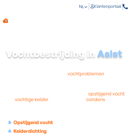
Klantenportaal
NL
Vochtbestrijding in
Aalst
Sommige gezinnen in Aalst wonen in een té vochtige
woning. Dat is een probleem dat zo snel mogelijk
opgelost moet worden want
vochtproblemen
hebben
niet alleen gevolgen voor je woning maar ook voor je
gezondheid.
De beste manier om problemen zoals
opstijgend vocht
,
een
vochtige kelder
of schimmels en
condens
aan te
pakken is door professionele vochtbestrijding in je
woning in Aalst.
Opstijgend vocht
Kelderdichting