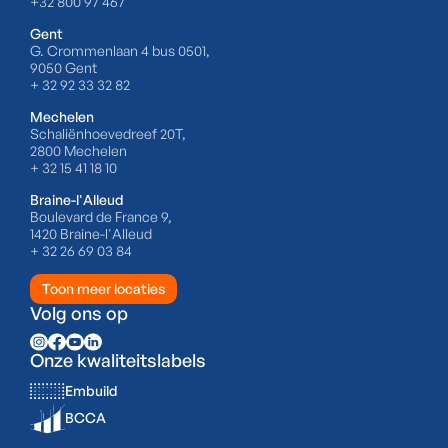
+32 800 97 467
Gent
G. Crommenlaan 4 bus 0501,
9050 Gent
+ 32 92 33 32 82
Mechelen
Schaliënhoevedreef 20T,
2800 Mechelen
+ 32 15 41 18 10
Braine-l'Alleud
Boulevard de France 9,
1420 Braine-l'Alleud
+ 32 26 69 03 84
Toon meer locaties
Volg ons op
Onze kwaliteitslabels
Embuild
BCCA