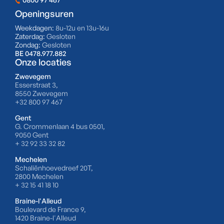
Openingsuren
Weekdagen:
8u-12u en 13u-16u
Zaterdag:
Gesloten
Zondag:
Gesloten
BE 0478.977.882
Onze locaties
Zwevegem
Esserstraat 3,
8550 Zwevegem
+32 800 97 467
Gent
G. Crommenlaan 4 bus 0501,
9050 Gent
+ 32 92 33 32 82
Mechelen
Schaliënhoevedreef 20T,
2800 Mechelen
+ 32 15 41 18 10
Braine-l'Alleud
Boulevard de France 9,
1420 Braine-l'Alleud