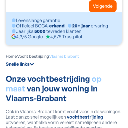
Volgende
Levenslange garantie
Officieel BCCA-
erkend
20+ jaar
ervaring
Jaarlijks
5000
tevreden klanten
4,3/5 Google
4,5/5 Trustpilot
Home
Vocht bestrijding
Vlaams brabant
Snelle links
Onze vochtbestrijding
op
maat
van jouw woning in
Vlaams-Brabant
Ook in Vlaams-Brabant komt vocht voor in de woningen.
Laat dan zo snel mogelijk een
vochtbestrijding
uitvoeren, want elke vorm vereist namelijk een andere
behandeling. Er bestaan verschillende soorten