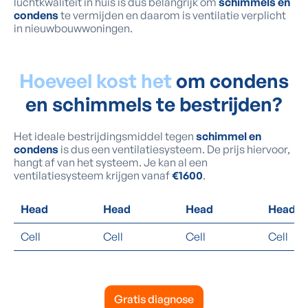
luchtkwaliteit in huis is dus belangrijk om
schimmels en
condens
te vermijden en daarom is ventilatie verplicht
in nieuwbouwwoningen.
Hoeveel kost het
om condens
en schimmels te bestrijden?
Het ideale bestrijdingsmiddel tegen
schimmel en
condens
is dus een ventilatiesysteem. De prijs hiervoor,
hangt af van het systeem. Je kan al een
ventilatiesysteem krijgen vanaf
€1600
.
Head
Head
Head
Head
Cell
Cell
Cell
Cell
Gratis diagnose