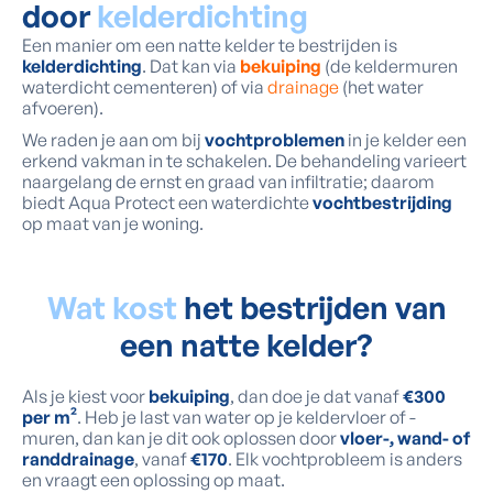
door
kelderdichting
Een manier om een natte kelder te bestrijden is
kelderdichting
. Dat kan via
bekuiping
(de keldermuren
waterdicht cementeren) of via
drainage
(het water
afvoeren).
We raden je aan om bij
vochtproblemen
in je kelder een
erkend vakman in te schakelen. De behandeling varieert
naargelang de ernst en graad van infiltratie; daarom
biedt Aqua Protect een waterdichte
vochtbestrijding
op maat van je woning.
Wat kost
het bestrijden van
een natte kelder?
Als je kiest voor
bekuiping
, dan doe je dat vanaf
€300
per m²
. Heb je last van water op je keldervloer of -
muren, dan kan je dit ook oplossen door
vloer-, wand- of
randdrainage
, vanaf
€170
. Elk vochtprobleem is anders
en vraagt een oplossing op maat.