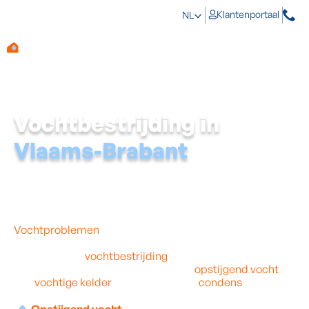
Klantenportaal
NL
Vochtbestrijding in
Vlaams-Brabant
Heel wat
Vlaams-Brabanders
hebben last van vocht in
hun woning. Dat kan enorme schade aanrichten en
gevolgen hebben voor je gezondheid, de waarde van je
woning én het budget.
Vochtproblemen
zijn vaak groter dan je denkt, en
daarom moet je op tijd starten met de bestrijding ervan.
Professionele
vochtbestrijding
in je woning in Vlaams-
Brabant is de beste oplossing tegen
opstijgend vocht
,
een
vochtige kelder
of schimmels en
condens
.