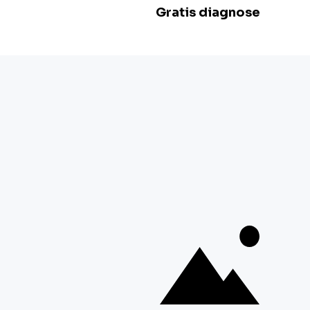
Zondag:
Gesloten
BE 0478.977.882
Onze locaties
Zwevegem
Esserstraat 3,
8550 Zwevegem
+32 800 97 467
Gent
G. Crommenlaan 4 bus 0501,
9050 Gent
+ 32 92 33 32 82
Mechelen
Schaliënhoevedreef 20T,
2800 Mechelen
+ 32 15 41 18 10
Braine-l'Alleud
Boulevard de France 9,
1420 Braine-l'Alleud
+ 32 26 69 03 84
Toon meer locaties
Volg ons op