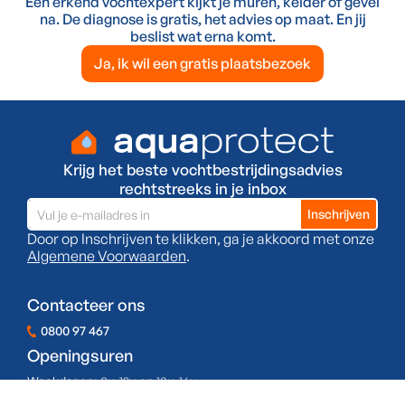
Een erkend vochtexpert kijkt je muren, kelder of gevel
na. De diagnose is gratis, het advies op maat. En jij
beslist wat erna komt.
Ja, ik wil een gratis plaatsbezoek
Krijg het beste vochtbestrijdingsadvies
rechtstreeks in je inbox
Door op Inschrijven te klikken, ga je akkoord met onze
Algemene Voorwaarden
.
Contacteer ons
0800 97 467
Openingsuren
Weekdagen:
8u-12u en 13u-16u
Zaterdag:
Gesloten