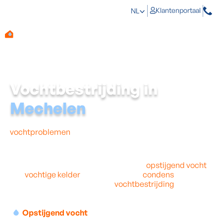
Klantenportaal
NL
Vochtbestrijding in
Mechelen
Sommige gezinnen in Mechelen hebben last van
vochtproblemen
in hun woning. Deze problemen
moeten zo snel mogelijk bestreden worden want ze
kunnen heel wat schade aanrichten.
De beste manier om problemen zoals
opstijgend vocht
,
een
vochtige kelder
of schimmels en
condens
aan te
pakken is door professionele
vochtbestrijding
in je
woning in Mechelen.
Opstijgend vocht